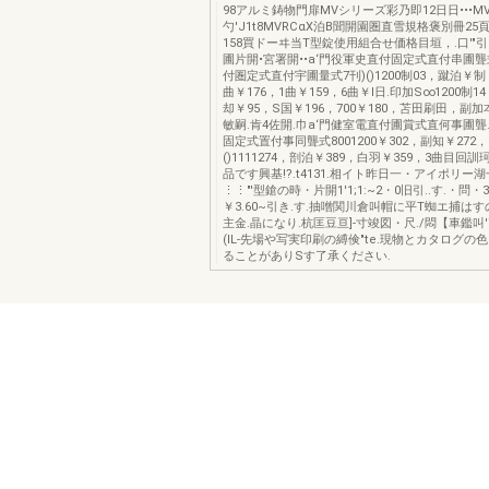
98アルミ鋳物門扉MVシリーズ彩乃即12日日•••MV
勺'J1t8MVRCαX泊B聞開園圏直雪規格褒別冊2
158買ドーヰ当T型錠使用組合せ価格目垣，.口'"
圃片開•宮署開••a‘門役軍史直付固定式直付串圃
付圏定式直付宇圃量式7刊)()1200制03，蹴泊￥制
曲￥176，1曲￥159，6曲￥l日.印加S∞1200制1
却￥95，S国￥196，700￥180，苫田刷田，副
敏嗣.肯4佐開.巾a‘門健室電直付圃賞式直何事圃聾
固定式置付事同聾式8001200￥302，副知￥272，
()1111274，剖泊￥389，白羽￥359，3曲目回
品です興基!?.t4131.相イト昨日一・アイポリー
⋮⋮"'型鎗の時・片開1'1;1:~2・0旧引..す.・問・
￥3.60~引き.す.抽噌関川倉叫帽に平T蜘エ捕はす
主金.晶になり.杭匡豆亘]-寸竣図・尺./悶【車鑑叫'7-1'
(lL-先場や写実印刷の縛倹"te.現物とカタログの
ることがありSす了承ください.