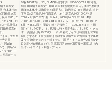
R
99酎100012目。アリスMV鋳物門車調...MDGOQCXJH規格表。
5頁納まり本文
別冊18頁納まり本文158頁E圏国軍L型錠使用組合せ価格'"'盈鍍使
引回'台本体寸埠
用価絡本体寸法嗣l片側きl間開害巾l高l円借式￨直す固定式￨直付
聾式門径三史直
字周霊式￨門惟弐10.付面定式，.付半調霊式600I1000J￥凪
，民同￥85，2
7001￥7日001￥7日曲￨挙141，400I剃26.0凹l￥128，4叩
4，1曲￥94，割
700112001糾04，ω01￥84ぷ300I￥85，5冊l￥169，100I制52，
加本体寸温圃骨3
6田1￥155.0回・F型錠の時・片欄創立~12.90031きます.・両
.門鑑章受直付
開'"￥14，700事，..す..8型錠の時・片開舎はlj:16，1501>1きま
日)
す.・両開きはlj.19.200ヲ，..す.保.右のザイズは特別注女でS噛
訓珂*は畳，主生産
増しまする11-1-褒示価織は部材末場価絡で組立濁強取付ヱ事費
湖一号啓司
及び消費税"含まれてあ吋ません.~調-明イト・ニ出色J噛菌錠鍍
3.4~開創玄
口説明い融欄噛zaaイし型世正判的emu--適応錠一王室t@〈内
ので、脚恥"=i
出増〉-ホワイト・銅色・ア;.r/~-
:>::0113ー
色に差異が生じ