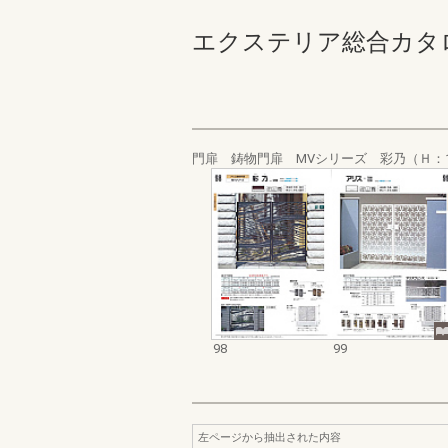
エクステリア総合カタログ_1
門扉 鋳物門扉 MVシリーズ 彩乃（Ｈ：1
98
99
左ページから抽出された内容