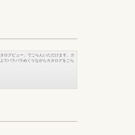
タログビュー」でごらんいただけます。カ
b上でパラパラめくりながらカタログをごら