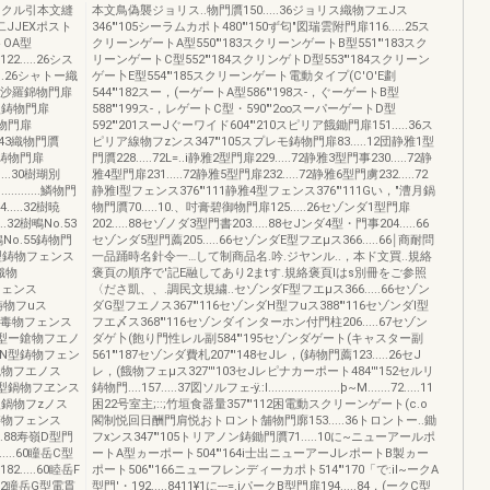
イクル引本文縫
本文鳥偽襲ジョリス..物門贋150.....36ジョリス織物フエJス
三二JJEXポスト
346"'105シーラムカポト480"'150ず匂"図瑞雲附門扉116.....25ス
ストOA型
クリーンゲートA型550"'183スクリーンゲートB型551"'183スク
2.....26シス
リーンゲートC型552"'184スクリンゲトD型553"'184スクリーン
..26シャトー織
ゲー卜E型554"'185スクリーンゲート電動タイプ(C'O'E劃
c.句沙羅錦物門扉
544"'182スー，(ーゲートA型586"'198ス-，ぐーゲートB型
レ2型鋳物門扉
588"'199ス-，レゲートC型・590"'2∞スーパーゲートD型
2鋳物門扉
592"'201スーJぐーワイド604"'210スピリア餓鋤門扉151.....36ス
2・43織物門贋
ピリア線物フzンス347"'105スプレモ鋳物門扉83.....12団静雅1型
46鋳物門扉
門贋228.....72L=..i静雅2型門扉229.....72静雅3型門事230.....72静
35.....30樹瑚別
雅4型門扉231.....72静雅5型門扉232.....72静雅6型門虜232.....72
.............鱗物門
静雅l型フェンス376"'111静雅4型フェンス376"'111Gい，"漕月鍋
144.....32樹暁
物門贋70.....10.、吋膏碧御物門扉125.....26セゾンダ1型門扉
..32樹鴫No.53
202.....88セゾノダ3型門書203.....88セJンダ4型・門事204.....66
樹鴫No.55鋳物門
セゾンダ5型門薦205.....66セゾンダE型フヱμス366.....66￨商耐問
明日型鋳物フェンス
一品踊時名針令一…して制商品名.吟.ジヤンル..，本ド文買..規絡
型織物
褒頁の順序で'記E融してあり2まtす.規絡褒頁lはs別冊をご参照
物フェンス
〈ださ凱、、.調民文規繍..セゾンダF型フエμス366.....66セゾン
型鋳物フuス
ダG型フエノス367"'116セゾンダH型フuス388"'116セゾンダI型
」型S毒物フェンス
フエ〆ス368"'116セゾンダインターホン付門柱206.....67セゾン
映し型ー鎗物フエノ
ダゲ卜(飽り門性レル副584"'195セゾンダゲート(キャスター副
拘央N型鋳物フェン
561"'187セゾンダ費札207"'148セJレ，(鋳物門薦123.....26セJ
q型織物フエノス
レ，(餓物フェμス327'''103セJレピナカーポート484'''152セルリ
8樹眼S型鍋物フヱンス
鋳物門....157.....37図ソルフェ-ÿ.:l......................þ~M.......72.....11
U型鍋物フzノス
困22号室主;::;竹垣食器量357"'112困電動スクリーンゲート(c.o
W型鋳物フェンス
閣制悦回日酬門肩悦おトロント舗物門廓153.....36トロントー..鋤
...88寿嶺D型門
フxンス347"'105トリアノン鋳鋤門贋71.....10に~ニューアールポ
.....60瞳岳C型
ートA型ヵーポート504"'164i士出ニューアーJレポートB製ヵー
82.....60睦岳F
ポート506"'166ニューフレンディーカポト514"'170「で:iI~ークA
..62瞳岳G型電貫
型門'・192.....8411¥1に---=.iパークB型門扉194.....84，(ークC型