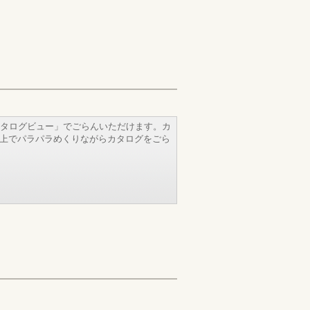
タログビュー」でごらんいただけます。カ
b上でパラパラめくりながらカタログをごら