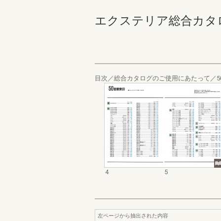
エクステリア総合カタログ_1
目次／総合カタログのご使用にあたって／5
4
5
左ページから抽出された内容