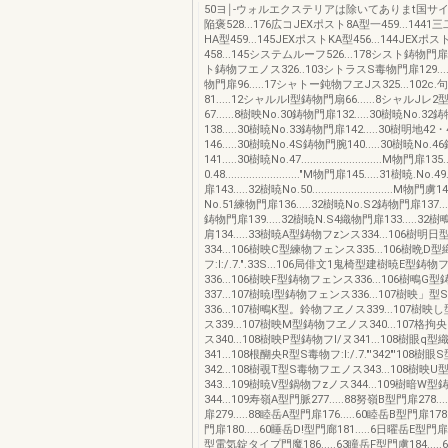
50ヨ￨-ウォルエクステリアは除いてありまt国サ
陥褒528...176広コJEXポスト8A型一459...1441
HA型459...145JEXポストKA型456...144JEXポ
458...145システムルーフ526...178シスト鋳物門扉12
ト鋳物フエノス326..103シトラスS毒物門扉129...
物門扉96.....17シャトー鈍物フヱJス325...102
81.....12シャルルl型鋳物門扇66......8シャルJ
67......8樹映No.30鋳物門扉132.....30樹暁No.3
138.....30樹暁No.33鋳物門扉142.....30樹明地4
146.....30樹暁No.4S鋳物門腕140.....30樹暁No.
141.....30樹暁No.47...........................M物門扉1
0.48........................."M物門扉145.....31樹暁.No.49
扉143.....32樹暁No.50...........................M物門虜
No.51練物門扉136.....32樹暁No.S2鋳物門扉137...
鋳物門扉139.....32樹暁N.S4織物門扉133.....32
肩134.....33樹暁A型鋳物フzンス334...106樹
334...106樹映C型練物フェンス335...106樹晩D
フ:I:/.7.".33S...106局俳文1鬼椅型建樹暁E型鋳
336...106樹映F型鋳物フェンス336...106樹鴫G
337...107樹暁I型鋳物フェンス336...107樹映
336...107樹鴫K型。鈴物フヱノス339...107樹
ス339...107樹映M型鋳物フヱノス340...107格
ス340...108樹映P型鋳物フI/ヌ341...108樹眼
341...108根醐央R型S毒物フ:I:/.7."'342"'10
342...108樹覗T型S毒物フエノス343...108樹映
343...109樹暁V型鍋物フzノス344...109樹暗
344...109寿嶺A型門脈277.....88努嶺B型門扉278..
扉279.....88睦岳A型門扉176.....60睦岳B型門扉178
門扉180.....60睡岳D!型門廊181.....6日曜岳E型門扉1
型電気錠タイプ門魔186.....63瞳岳F型門虜184...