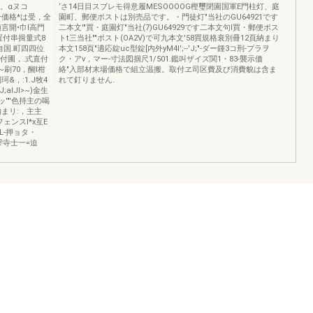
)。αヌコ
‘さ14日目スブレモ得意履MESOOOOG樫璽閉園国軍E門柱灯、庭
合せ価格*は受，全
園町、郵便ポストは別売品です。・門徒灯"当社のGU64921です
言開•巾l高門
二本文'"買・庭園灯"当社(7)GU64929です二本文句l買・郵便ポス
置付串揖量式8
トt三当社""ポスト(OA2V)で可九本文'58買規格衰別冊12頁納まり
0自国.町四四位
本文158頁"適応錠uc型錠[内外yM4l';--'J;"-ダー鍾3コ刑-プラヲ
直付圃，.式直付
ク・アν，マー-寸法図掴尺1/501.鑑叫ザイズ関1・83-襲示価
刷70，醐I柑
絡"入部材末場価格で組立温搬。取付ヱ司区費及び消費貌は含ま
&，:1.J牧4
れて釘りません.
;aIJl>~)金生
'"'色持主の喝
まリ:，主主
フェンスI*x亙E
。L-押ョタ・
三雫寺士一=迫