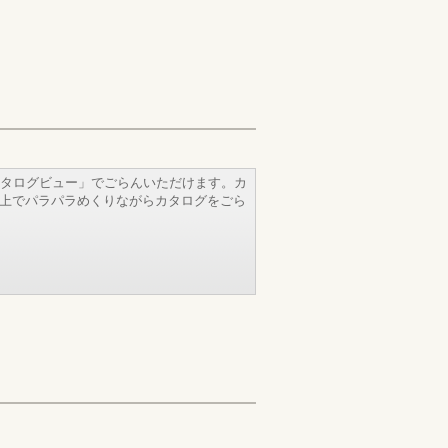
タログビュー」でごらんいただけます。カ
b上でパラパラめくりながらカタログをごら