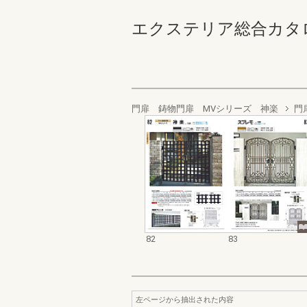
エクステリア総合カタログ_1
門扉 鋳物門扉 MVシリーズ 神楽
門
82
83
左ページから抽出された内容