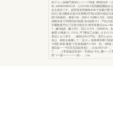
82アルミ鋳物門扉MVシリーズ神楽..岬MEA(R・L
BL.d400叫MEAC(R・L)OOOBLF翌四圏固圃組
会主産品です。凶型賃使用価格本体寸造園片開•預
性式￨直付圃章式直付辛胴聾式門柱式置付固定式
関1400刷剖，脚単158，300I￥159脚￥333，50
倒閣本体寸埠間同肯3拍開.肯4佐開.巾1・門位式
辛圃盤貴門位三宅直付固定式.柑亭冒量式a∞~!40~
7，醐1制調，醐￥同7，田口￥574，日即時76，制珂
敏聞.の喝倉1;I;..I1lIJに平7番加工全施しますのでtJ
産品となり皐す..，.繍色以外の門位・直付ヒμνセッ
舎は、納刻を確腿して〈化さい.規格褒別冊13頁納
158貰-表面-裏面-寸先長図繍尺1/501・也・3神楽
適応錠一一可E亘言語組色色[~，出3LtlEO'UII・
7....，，(-寄昼過品世省5・手(附左.手(LJ酢=一
田".τー皿ー一一一一回--，.;-'∞