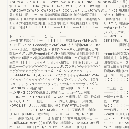
aWI.PAIWLPAHlWl.PCIWLPCHlWLPCSlWLPDlWI.PDHlWI.PDSlWLR8C
r・・'"摺・・周(.0ザ
泊…叩W，肉・・00W..ぱOWPAHOw.e。WPCH。WPCHDW'C附
内・1・・リ胃腸き
oWPCSoW'D()WPDHOWPDSOWPl.QOO(JoWPI.c::x:xJC)WW.W.
…。1l~7$r酬J細川
湿し柑輔』周………w4'.椅'"副噛咽閣噛咽咽山附則抑制叫問団剛山
ザ-MU…山田制山スター
附噛噂山叩船団明咽咽哨山叩嚇咽川咽咽咽咽MM帥旧同開描剖四
山川S舗'"向日仙一
四四四帥問自由刷盟四四四回盟国即日拙叩瑚岨抽出掛四四描蝿
町;;1."1'/;.
叩同由回開⋮⋮⋮⋮⋮⋮⋮⋮⋮一一⋮⋮⋮ト一一⋮⋮⋮⋮⋮一
一色a・m3:41*-
一一⋮⋮二一⋮一一一一一⋮一⋮⋮ぃ⋮⋮⋮⋮⋮⋮⋮⋮⋮⋮⋮
{スプリ，グ食、..笹川臨調
ト⋮⋮トト⋮⋮一⋮⋮⋮ご⋮山⋮⋮一一⋮⋮⋮⋮⋮⋮⋮⋮⋮ホ
一…‘28211::o.
止一叩叩叩諸説4⋮⋮一:⋮⋮⋮⋮⋮⋮⋮時四川zhhドbhHsa置
318119ヲ山「
a・白戸﹁ir1rV11Maaaa附MMM"“MMU"引引制引MMHいHHい
⋮⋮⋮⋮一問機関
い-一-ag陪隠uu船酔酌恥船tFt和酌MMMM戸ん山州即酢ん山内
⋮⋮⋮⋮⋮mmm
勤勧MMM"uu陪U帥unu航船MMHH噛咽噂咽岨岨咽咽劃劃耐劃
mmm凶網悶悶乃
h咽噌噌H咽咽MM副副副岨岨唱岨咽哩岨岨HHm町劃副即日目日
川川川川川首押裕
目白川円十十十十いいいいい引いい山内山口刊日目円引い円山
団哨噛唱団Mm加
町二十十グゲゲグゲゲググココココJM79グヲグゲゲゲゲゲゲグ
田商抽出掛加抑制
ゲゲゲゲゲゲゲゲゲココココ〆J'd〆Jンンクククタ一，シ
抑瑚MM酬抽抑制
JJJ4JJdJ'J4，d，d〆dJ'J6Fhγヲクタイイイイ444447dv''"44
山-一司一⋮町山
イイイイ44イイイイイイイイ4イ444ウヲヴウウヴウウル凡凶作
⋮⋮⋮⋮⋮⋮⋮⋮
ル令。。。ゥワ今ウウワワウワヮ。ワウ肉ソウウウヴル-h凶作
一⋮一一⋮⋮⋮⋮
ιxXI"PKECCX)明謂1咽コー←ト…ー…柑1河川EEOO:ll1I!.III!ト……
⋮二三山一位一一
一…XFPKEHEOO宝樹虜纏えu何舗11.......山山一"‘'"……別院
一一一⋮⋮⋮⋮⋮
11F!IIIU…ー……XFPKEK∞訓咽コ→→い…ー酬明，問。問。炉室町
十川一ト十北⋮⋮
内〈ぐりJII.ot..JII…山山"…・.，~，岡山町山時』……刷咽酬。
概⋮⋮m誠一⋮:
NDPQ1.'1I!1'!U……………副団2刷。伺D'陪肉'"室"円...純舛開
品⋮⋮⋮⋮⋮⋮一
e-..............………u・1~13・'MD側D'・EUR(I.)宝耐内電..."肉開e…
一一昨日よ⋮⋮⋮
リ“4剖，斑XMON。竜O室町円..ト…M・2411・酬。ND""叩肝
いm酬HI山川町
一………酬明2区制。州D""・宅'"奮闘門〈ぐ柑戸周山川町一山…一
出い⋮mmH1岬
~24I濁XMONDS4ER(L)室町内電気a期刷川424136x&00000玄樹
9・・see--e⋮3
門..・緒子山川叩日‘""・lyYDMOケープ".岳〆..，朗九日一日
つ--ff一-明暗