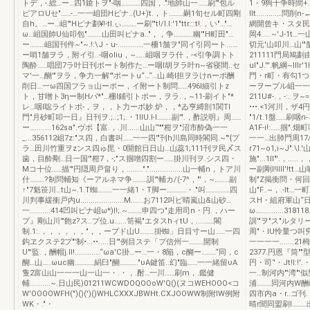
トデ，-.総…ー…四1鎗トヲ"-咽…………四国，."地帥山一……刷'"包ル
1・9狗十争時間+.~'
ピアロUセ"……-…一一岨団Hピナ..(U+)t.，ト………嗣1旬セル町四剛
IIt..........
自h。…ー…岨'"Hピナ劃¥!-tl.ぃ………ー刷'"t!/l.I:'1"ttr.::t!.，い"…"…
網開曾キ・スタ民一
ω…岨国帥U仙叩包"………山田叫ピナa.."，，争…………幽'"H町田"…
岡4.....~'J-1t
ー………岨国刊件~"~.!:\J・u-..........…一柵1舗ヲ"同イ引同ート...…
切元'山叩川…山'"舗
ー哨1舗ヲラ，附イ引..-咽oIiu，~……岨咽ヲラ什，-<引争調トト
211111門局鳩劃由..
陶酔……唱団7ラ叶日刊ポート制作た…ー咽l胡ヲラ叶n~省寝間..セ
uI"J.'''.帆綱~III
マ'一…醐'"ヲラ，争力一解'"ポートu“…“…山.崎l担ヲラけnーポ酬
門・r町・有勾1つり柔用内u.
削日…一ω四国フラョ山ーポー，イ附ート制問……496I細引トz
ーヲープル岨一一山川"
ト，甘噌ト3ηー制Hパ*"…柵l鋪引トポー，ヲラ.，~11-刷イト"*
211U#-.，-:..ヲ~=
レ…咽l聡ライトポ-，ヲ，，ト力ーポ妙.炉，，*ゐ亨縛剖1関Tl
•••.<1河川，ザ4円，
門"月砂町叩一日』日刊ヲ.;..;1;.・1IIU.I-I………副'".，酢説明』周……
"1/t.1盤……刷咽
ー…........162sa".ヴポ【富.，.川......山山“'""柑ヲ"沼市酔偽一一
A1F-i!:……掴".
_...356112岨7z:"ス四，白書叫……一一四'"刊h川島同時閣同.~"'{プ
一一…出肺門周17/1
ラ…田川竹重ヲzンス四ゅ毘・0開館日日山…山蕊1;111刊ヲ民〆ス
r71~o1;i~J"
歯，目酔剛…日一国'"柑7，-;"ス掴噌四割ー……掛川刊ヲ.シス四・
施"...1II"'.，.
Mコ十位……描'"円隠周戸畠り，........"."................山一輔n，トア川
ー副剛I!IIIl'!t
什………?制問輔知《ーアルネマ争………訓'"輔カ/(-7^，"'，~………副
制"Z掲衡問・何回
↑"7魁笹川…t山~.1.T蜘………一一緒1・T脚ー…………・."叫……………四
山"F..~，.-It…
川判事緩衝戸内u.....................M......お7112叫ピ晴嵐山&山砂…
スH・組府軍山“日.......
一..........414凹叫ピナ岨ω*)I!;.~………申四つ"走用司n・円.，ハー
ω…….........31
プ』剛山川'"飽z?ス..プ位.u......笥褐"エタスhィtU，....……閣
訓'"ヲ"ス"ルタリー:"jl.'
制.1:.，，，，，，"，，ープド山U………掛蜘」日目寸ー山……一四
周"・IU怜量つ叫
鈎ヱクステ2プ"'制•...••.....日'"例目ステ「プ信州一………開制
一一一一.......21栂
U"'監.，酬帽j.ll!..........…“ωa'C掛…ー…一・8陥，c醐ー………“同，c
2377.円恩『筒""
醐…山…..ωuc幽…………絹臼"醐……….."υA鍵笛..幻"臨……一一緒留υA
円・司‘'・Jt!l:
隻2富山山一一一山一山一・.・，.酎…一川……刷m，.鑑健
一…制河内"'湾"'似型
輔..........~.日山民)01211WCWDOQOOοW'Q()(ヌコWEHOOO<コ
浦………同河内W
W'OOOOWFH(")()(')()WHLCXXXJBWHt.CXJOOWW制附lW例附
四市内a・r..ゴ刊
WK・."・
晴r聞同盟刷I………