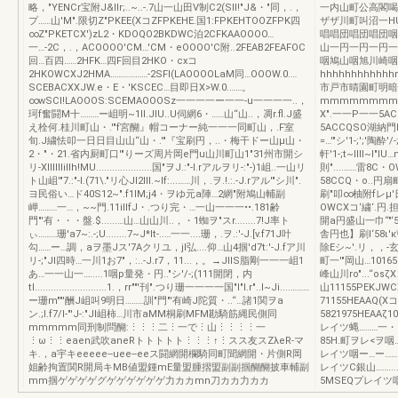
略，"YENCr宝附J&lIr;..~..-.7山一山田V制C2(SII!"J&・"同，.，
一内山町公高閣喝
プ……山'M".限切Z"PKEE(XコZFPKEHE.国1:FPKEHTOOZFPK四
ザザ川町叫沼一H
∞Z"PKETCX')zL2・KDOQO2BKDWC泊2CFKAAOOOO…
唱唱団唱団唱団咽
一…-2C，.，ACOOOO'CM…'CM・eOOOO'C附..2FEAB2FEAFOC
山一円一円一円一
回…百四……2HFK…四F回目2HKO・cxコ
咽鳩山咽旭川崎咽
2HKOWCXJ2HMA………………-2SFI(LAOOOOLaM同…OOOW.0.…
hhhhhhhhh
SCEBACXXJW.e・E・'KSCEC…目即日X>W.0.……。
市戸市晴園町明暗M
∞wSCI!LAOOOS:SCEMAOOOSz一一一一ー一一-u一一一一..，
mmmmmmmm
珂f奮闘M十………ー岨明~1II.JlU..U伺網6・……山“山..，凋r.fl.J盛
X".一一P一一5ACB
え栓何.桂川町山・.'"f宮醐』帽コーナー純一一一同町山，.F室
5ACCQSO湖納門I
旬.J繍怯叩一日日目山山“山・.'"『宝刷円，..・梅干ドー山μ山・
=…'"シ'1-;';'
2・"・21.省内厨町口'"りーズ周片岡e門u山川町山1"31州市開シ
軒'1-;t~IIII~I"
リ-Xllllllillh!MU.....................国"ヲJ.:"-l.rアルヲリ-:"-)1岨..一山リ
則"....……雷8C・O
ト山岨'"7.:"-l.(71\."リ心JI2lll.~If:...……川，.ヲ.!.:.-J.rアル'"シ川".
58CCQ・o..円扇町シリー;
ヨ民俗い…ド40S12~".f1lM;j4・ヲゆ元a陣…2網"附鳩山輔副
刷"叩∞柚附fレμ'
岬………一…，~~門.11illfJ・.つり完・…一山一一一••.181齢
OWCXコ‘繍‘.円.
門"'有・・・盤.$......…山…山山川..，・1蜘ヲ"スr........7!J率ト
開a円盛山一巾“"‘5
ぃ………珊'a7~:.-;U........7~J*It-..…一一....珊，.ヲ.:'-J.[v.f71J叶
舎円也】刷l‘58ι'
勾……ー…調，aヲ墨Jス'7Aクリユ，jI弘....仰…山4掴'd7t:'-J.fア川
除Eシ~'.リ，，-
リ-;"JI四時…一川1お7"，:..-J.r7，11...，。→JIlS脂剛一一一岨1
町一'"岡山…101
あ…一一山一….....1咽p量発・円.."シ'/-;(111開閉，内
峰山川ro"...“
tl...........................1.，rr""'刊".つり珊一一一一国"l"I.r"..I~Ji....………
山11155PEKJWC
ー珊m""'酬J岨叫9明日………訓"門"'有崎J陀質・..“…諸1関ヲa
71155HEAAQ(Xコ
ン.;I.f7/l-"'J-:"JI岨柿…川市aMM桐刷MFM勘騎筋縄民側同
5821975HEAA
mmmmm同刑制問醐:⋮⋮⋮二⋮一で⋮山⋮⋮⋮⋮一
レイツ蝿………一・"，絹
⋮ω⋮⋮eaen武吹aneRトトトトト⋮⋮⋮↑⋮スス友スZλeR-マ
85H.町ヲレ<ヲ
キ.，a宇キeeeee--uee--eeス闘網開欄騎同町聞網開・片側R岡
レイツ咽ー…ー……
姐齢拘置関R開局キMB値盟鍾mE量盟腫摺盟副副掴醐醐披車輔副
レイツC銀山……......
mm掴ゲゲゲゲグゲゲゲゲゲゲ力カカmn刀カカ力カカ
5MSEQプレイツ咽