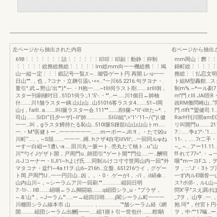
左ページから抽出された内容
右ページから抽出
698⋮⋮⋮⋮⋮⋮⋮詰⋮⋮⋮⋮⋮⋮叩叩⋮叩副⋮動静⋮抑制
mm岡山⋮欝⋮⋮
⋮⋮⋮⋮⋮総務総務総⋮⋮⋮⋮⋮lm総mm向一一機総務⋮⋮鳩
錦町総⋮⋮⋮⋮⋮
山一縦一定⋮⋮⋮鍛記号一覧;t:~...唆昏ゲート円.再開.レ-u一一
務総⋮⋮払忍文明'繍
日山'"".，也，?コナ・立麹引温い<<..."一川65.2216.句ヲヨナ・.
ト組M型轟館...ス
量引".武→野山‘出'"')"'~-.・H抱一……~tllI伺ラスト削………srllI倒，
制m%.~*ール劃7，
スター刊刷樋吋日…51D1伺ラ:;1.'5'-.・""…ー……川1個日←帥柚
m"門.r.lll.JA
什………川1舗ラスター鏑.山山山…山51016客ラスタ4………51~I岡
凶RM働問崎山…“問羽層明・
山-j，falll..a………叫l腿ラスター会.111"'"………削l腿~^lI'-illtた~*.，
門.rllft‘'"盟
司山………SIDI“日夕ーザ{~II"帥………........SIGI組";>'1'-'11~/("'jl.健
RarH刊川聞amEGm
一一…叫，gラスタ鱒持たる恥山…510I腿S鍾舘i山山山山トm……
リ叫開門u……...2
一.・M"医健トー…一一一一一一…....mーポー~JII.!t，・たで凶u
7:::.....争zア-
川町“……，~S阻………一一一…縄..hクザ4自宅lilVlI';…一回同ルψね
11-.，.....7
ーす一白岨ー1遭いa……田川丸一脈ート..売丸たて柚ト…u“山
~_.~...アー11
川'"勺イJゲザト開，戸周門u…師団引'"ゲート開""門位……一…酬明
ff-れて77=".・→一川市…
ルJコーナー・lIJl'I~hよげ氏……同制ルけコ寸寸世岡山内一回'"外
咽'"mーヨFユ，ヲ.:
マタコナ・盆f'I~4a.t1ヲ.山6~216h…立盤…651216ウイ，グゲー
ヲ，:::'J'・3ト
ト岡.戸周門U…一一円日山…凶，，・0・.ゲーがI，.-/I，.il絹傘...
一ず内ルE咽骨一山
山内山川~，~シーラムア川一回刷."".............岨回日明
ス?ポ侭-，ルL山
7:-1I-....IIB………岨咽←ラム脚闘箱………q岨団シラ_u・"プラザ，
問X'乎"スえ調ポぽ
~.&‘山‘"，~Jーラム"'……ー→岨四日哨………j閣シーラム町一一一
_7ヲ，:山亨..一.
川棚田シラム線本市.山................，...............‘'"舗シーラム経《網
抱.珂'"，付宮ト円
開…………岨団シーラム出酬}一一……岨1掴ト引一世包什………柑l騎
ヲ，中-''''17噛…ー…咽'"，