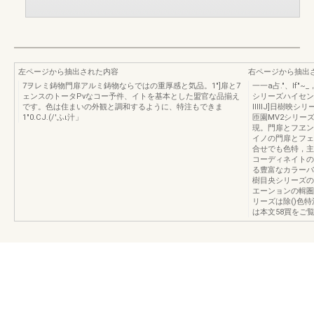
左ページから抽出された内容
右ページから抽出
7ヲレミ鋳物門扉アルミ鋳物ならではの重厚感と気品。1"]扉と7
一一a占."、If"~
ェンスのトータPνなコー予件、イトを基本とした盟官な品揃え
シリーズハイセンス
です。色は住まいの外観と調和するように、特注もできま
llIlIJ]日樹
1"0.CJ.(/'ふι汁」
匝園MV2シリーズ
現。門扉とフヱン
イノの門扉とフェ
合せでも色特，主
コーディネイトの
る豊富なカラーバ
樹目央シリーズの
エーンョンの輯圏
リーズは除()色
は本文58買をご