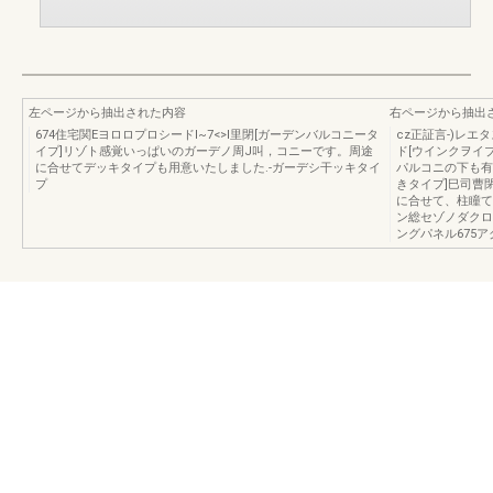
左ページから抽出された内容
右ページから抽出
674住宅関EヨロロプロシードI~7<>I里閉[ガーデンバルコニータ
cz正証言-)レ
イプ]リゾト感覚いっぱいのガーデノ周J叫，コニーです。周途
ド[ウインクヲイ
に合せてデッキタイプも用意いたしました.-ガーデシ干ッキタイ
パルコニの下も有
プ
きタイプ]巳司曹
に合せて、柱瞳て
ン総セゾノダクロ
ングパネル675