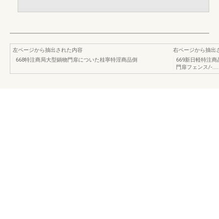
左ページから抽出された内容
右ページから抽出
668特注商局大型鍋物門扉についた桂寧特淫商品倒
669新日軽特注
門扉フェンス/-...