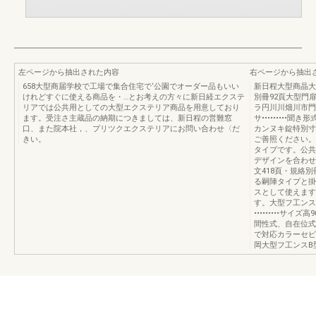
左ページから抽出された内容
右ページから抽出
658大型商届学校で工場で集合住宅で‘公園でオーダー品もいい
新日程大型商晶大型
けれどすぐに使える商品を・…とお考えの方々に新日経エクステ
別冊92頁大型門扉
リアでは公共用としての大型エクステリア商品を用意しており
ラ円川川畑川市門
ます。受注さ主蔵品の納期につきましては、新日程の営難窓
サ••••••••
口、また院本社，、プリツクエクステリアにお問い合わせ〈だ
カンヌキ錠特別寸
きい。
ご善照ください。
タイプです。公共
デザインを合わせ
文418頁・規絡
る嗣陣タイプと掛
スとして使えます
す。大型フ工ンス
•••••••••サイズ
間性式、自在位式
で対応カラーセピ
岡大型フ工ンスB