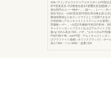
634パアJッヲエウステリアエキスポールPE型以
EPF型直亙豆--円Z豊達生産主F直璽豆亙亙]慰鍾ゾ-寸
単位同円士ユ一一¥&4ー」」岨ー」。L一一」叫一
型向'0ポル・e36C匝亙宣PE型白羽ポ崎き訓-公
敷地境界綿などめランドマクとして活用できるタ
久性的高いアルミキャストとステンレスを使用し
型価格~~I*~，.~li式記号価絡PEXE251挙46，5
キャストンヨットプラスト仕上げアルマイトフ日
後/φ';0ポル高き/35C.../13"，"エキスポルPF
PEXF28I￥98，∞oPF型・アルミキャストンヨ
げグラファイト途縫いタリツクブラック)・ポール後
高さ1360・ベス/440C・盆量/224