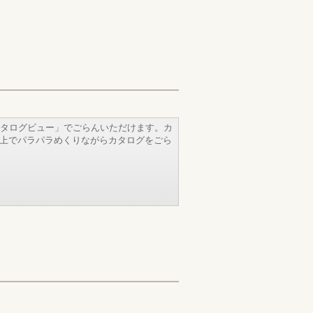
タログビュー」でごらんいただけます。カ
b上でパラパラめくりながらカタログをごら