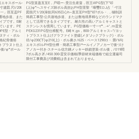
且エキスポール-
PG型直盈亙亙E，戸唱ー-.受注生産畠，匝王illPG型(下"叩
逮図.尺l/20t
(上)φ'"へスサイズ師ポル高担おPH型里聖『唾璽EロJ占「-寸注
一」匝亙盃PF
図箇尺1/20(皐飢同635日心h~直亘亙PH型"叩?ポル・.，樋削訓
共通地歩道、また
簡易工事型-公共遊地歩道、または敷地境界棉などのランドマク
イプです。E耐
として活用できるタイプです。.耐久性の高いアルミキャストと
ています。PE
ステンレスを慣周しています。PG型価格一寸一τ""...-+'..m霊党
00PE型・アルミ
PEXG231PG型仕樟配号。E崎￥;gs，800-アルミキャス~"/ヨッ
ヌティ・ポル
トプラスト仕上げグラファイト塗緩(メタ'Jックブラック)・ポル
型価格紀骨価俗
径/φ230(下)φ210(上)・ポル粛さ/625・ベース1290ロ・.畳i'6勾
ットプラヌト仕上
エキスポlルPH型仕樺・簡易工事型/*ールイノアノカーで後づけ
/φ'"ポール
アノカー付き-スチール信方鏑メッキー鉄鎖塗装-ポル後，/O19悶
7ポル高さ2f./450.300-霊安示価格{季節材末端価格で組立運厳司
限付工事費及び消費税は含まれておりません.