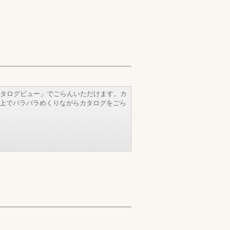
タログビュー」でごらんいただけます。カ
b上でパラパラめくりながらカタログをごら