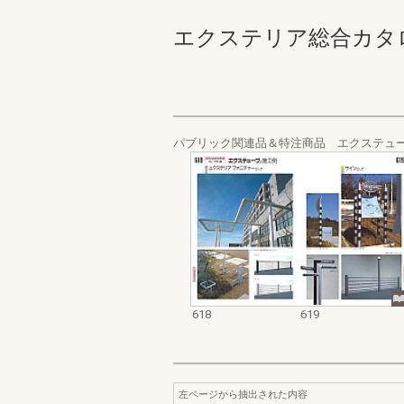
エクステリア総合カタログ_19
パブリック関連品＆特注商品 エクステュ
618
619
左ページから抽出された内容