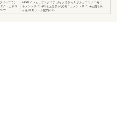
フリ一フラン
619サインとしてエクステュlイノ照明っきポルとフヱノスモニ
ロダクトと案内
斗メントサイン(町名区分裂示板)モニュメントサイン(公園名表
ユlブ
示緩)寮向ポール案内ポル