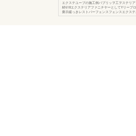
エクステユーブの施工例パブリッヲ工ヲステリア
材618エクステリアファニチヤーとしてYリープ
褒示緩っきレストパーフェンスフェンスエクステ