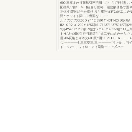
600[車庫まわり商昌引声門周﹁斗﹂引戸時4型μJ
図掴尺1/剖t・aー}組合せ価格口組健酬価格寸湿単位
本体寸i盛岡組合せ価格.片引車呼祢有効施工に必
聞'"•ホワイト関口巾骨要な巾』ー
ル..17001700IZOO￥112.550141431142750片8き
iI2~OO2.ω1200￥125副却171437143750127佃2
2お4""47501200刷59副加271457145350冒11T
ト>t.'J-n国国引戸門扉筒引."規二子の組合せもで
冊206頁納まり本文603買""圃11IiaEEE・a・・・4・
つ.一一一一七三三空三:三:一一一一j寸t-i骨.，
ド・"パー.，ワイ酔・アイ司剛一・ア〆パー