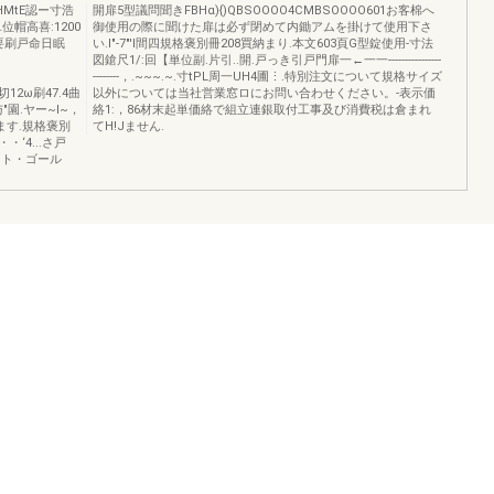
HMtE認ー寸浩
開扉5型議問聞きFBHα){)QBSOOOO4CMBSOOOO601お客棉へ
帽高喜:1200
御使用の際に聞けた扉は必ず閉めて内鋤アムを掛けて使用下さ
要刷戸命日眠
い.I"-7"'I間四規格褒別冊208買納まり.本文603頁G型錠使用-寸法
図鎗尺1/:回【単位副.片引..開.戸っき引戸門扉一←一一----------------
--------，.~~~.~.寸tPL周一UH4圃⋮.特別注文について規格サイズ
6切12ω刷47.4曲
以外については当社営業窓ロにお問い合わせください。-表示価
三与"園.ヤー~l~，
絡1:，86材末起単価絡で組立連銀取付工事及び消費税は倉まれ
.ます.規格褒別
てH!Jません.
・‘4...さ戸
勺イト・ゴール