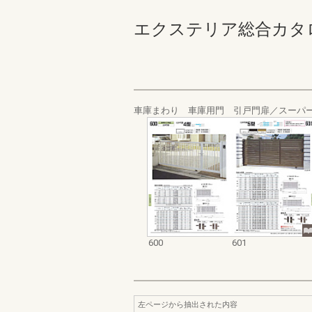
エクステリア総合カタログ_19
車庫まわり 車庫用門 引戸門扉／スーパ
600
601
左ページから抽出された内容