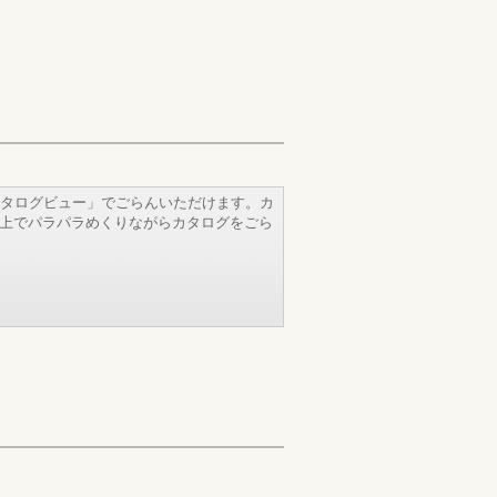
タログビュー」でごらんいただけます。カ
b上でパラパラめくりながらカタログをごら