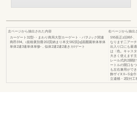
左ページから抽出された内容
右ページから抽出
カーゲート32型-・まわり商局大型カーゲート・パヲJック関連
595長正z旧時
商昂594。ι規格褒別冊202貰納まり本文582頁[q[函圏園単体単体
なります二アーチ
単体2逮3連単体単惨-，似体2逮2逮2連きカtゲート
出入り口にも最適
は〈色。キャスタ
大きく使えます主カ
レール式的2掴額
ートルの開口をつ
も左右兼用ができます.
飾ザイX:ll~S
立遺憾・2院付工