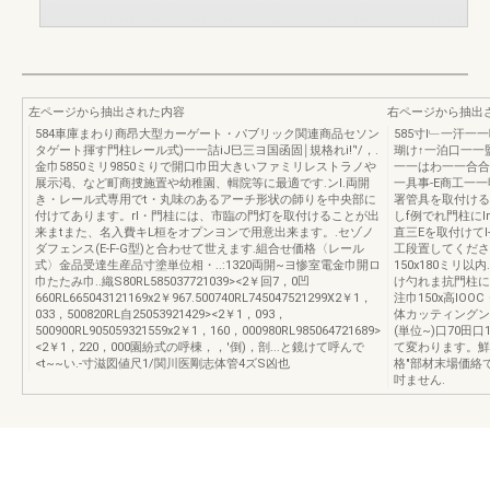
左ページから抽出された内容
右ページから抽出
584車庫まわり商昂大型カーゲート・パブリック関連商品セソン
585寸l﹂一汗
タゲート揮す門柱レール式)一一詰iJ巳三ヨ国函固￨規格れi!‘'/，.
瑚け↑一泊口一一
金巾5850ミリ9850ミりで開口巾田大きいファミリレストラノや
一一はわ一一合合
展示渇、など町商捜施置や幼稚園、輯院等に最適です.ンI.両開
一具事-E商工一一
き・レール式専用でt・丸味のあるアーチ形状の師りを中央部に
署管具を取付ける
付けてあります。rI・門桂には、市臨の門灯を取付けることが出
しf例でれ門柱にI
来まtまた、名入費キL桓をオプンヨンで用意出来ます。.セゾノ
直三Eを取付けてI
ダフェンス(E-F-G型)と合わせて世えます.組合せ価格〈レール
工段置してください
式〉金品受達生産品寸塗単位相・..:1320両開~ヨ惨室電金巾開ロ
150x180ミリ
巾たたみ巾..織S80RL585037721039><2￥回7，0凹
け勺れま抗門柱に
660RL665043121169x2￥967.500740RL745047521299X2￥1，
注巾150x高IO
033，500820RL自25053921429><2￥1，093，
体カッティングン
500900RL905059321559x2￥1，160，000980RL985064721689>
(単位~)口70田口
<2￥1，220，000園紛式の呼棟，，'倒)，剖...と鏡けて呼んで
て変わります。鮮
<t~~い.-寸滋図値尺1/関川医剛志体管4ズS凶也
格"部材末場価絡で
吋ません.