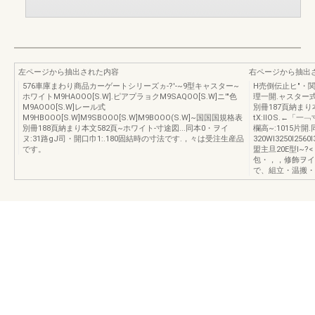
左ページから抽出された内容
右ページから抽出
576車庫まわり商品カーゲートシリーズヵ-?'-~9型キャスター~
H売倒伝止ヒ"・関口
ホワイトM9HAOOO[S.W].ピアプラョクM9SAQOO[S.W]ニ'"色
理一開.ャスター式M
M9AOOO[S.W]レール式
別冊187頁納まり本文
M9HBOOO[S.W]M9SBOOO[S.W]M9BOOO(S.W]~国国国規格表
tX:lIOS.←
別冊188頁納まり本文582頁~ホワイト-寸途図...同本0・ヲイ
欄高~:1015片開
ヌ:31路gJ司・開口巾1:.180固結時の寸法です.，々は受注生産品
320WI3250I256
です。
盟主旦20E型I~?<
包・，，修飾ヲイ
で、組立・温搬・