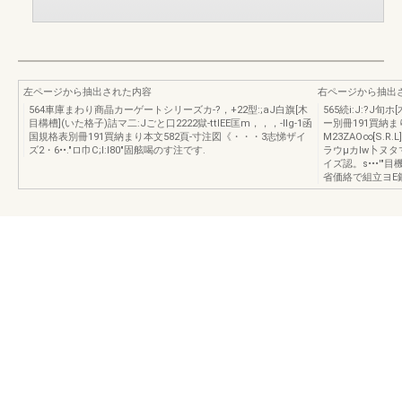
左ページから抽出された内容
右ページから抽出
564車庫まわり商晶カーゲートシリーズカ-?，+22型:;aJ白旗[木
565続i:J:?J
目構槽](いた格子)詰マ二:Jごと口2222獄-ttlEE匡m，，，-IIg-1函
ー別冊191買納まり
国規格表別冊191買納まり本文582頁-寸注図《・・・3志悌ザイ
M23ZAO∞[S.R.L
ズ2・6••."ロ巾C;I:I80"固舷喝のす注です.
ラウμカlw卜ヌ
イズ認。s•••'"
省価絡で組立ヨE