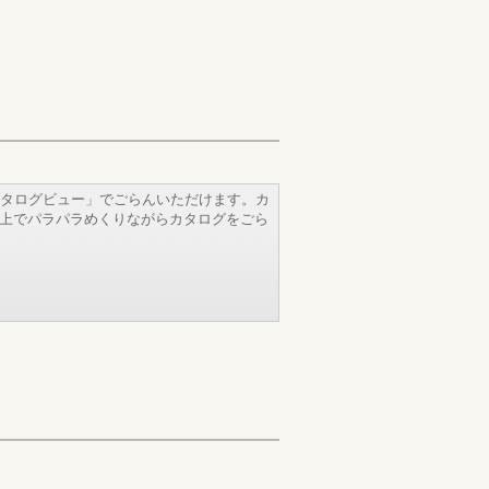
タログビュー」でごらんいただけます。カ
b上でパラパラめくりながらカタログをごら