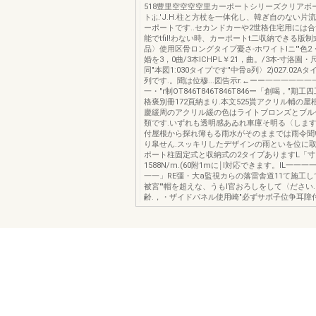
518豊里空空空空里カーポートシリーズクリアボー
ト;j;.'J.H.柱と方杖を一体化し、韓ぎ自のない
ーポートです..セカンドカーや2世格住宅用には
能でtfil!わない時、カーポートt二収納できる版制式
品〉使用区骨ロングタイプ憂さ-ホワイトlニ'"色2・
婚を3，0曲/3本ICHPL￥21，曲。/3本-寸洛園・尺ν
同"本図1:030タイプです"中骨a列〉2)027.02A
列です.。聞は位穆...図告示r.←ーー一一一一一一一
一・"r制OT846T846T846T846ー「創喝，"期工
格褒別冊172頁納まり.本文525貰アクリル輔の屋
慶緩周のアクリル緩の色はライトブロンズとブル
類です.いずれも透明感あゐれ車庫そ明る〈します
付屋根から探れ簿もる雨水がそのままでは雨令聞
り皐せん.スッキリしたデザインの雨といを位に取
ポート柱固定式と収納式の2タイプありますL「寸
1588N/m.(60附1mに￨l対応できます。IL一一
一一」RE彊・大a監視カらの落雷舎道11て施工し
被宮'"帽を超えな、うもl官おろしをして〈ださい.(
齢.，・ザイドパネル使用崎"必ずサボ子位争耳障付