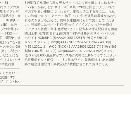
ト51
519量百孟風間から車を守るサイドパネル雨ゃ風よけに信るサイ
片流れタイプのカ
ドパネルがあリます.サイドJ守ネ凡ぺ""l!椴と同じアクリル犠で
合隼タイプも可
すので明るい車庫につ〈れます。車告大切にする方には、うれ
補助柱(sIJ売
しい装備です.クリアボート.施工上のご注窓強風時屋彼があお勺
"→8幻刷HPL
れるのをさけるために、前枠を建物倒にも廿て施工して〈ださ
lIl()，単包
い。強風時にはサボト柱(別売)を立ててくどさい.-組合せ価格
タイプの中骨は2
〔アクリル板含〕単体.色呼物1セソト記号本体寸法問組合せ価格
一5122一一
間回全巾(性内噌)奥行金高[方杖下)本体価格片伺サイドパネル付
四工，聞記j•，規
ホワイトHCI(8)HCI(8)AAA240051222517(1919)￥380.0叩
根はシγクな2色
￥506.2田HC2(8)HC2(B)AAA270051222652(1926)￥405.0田
ースモクの2櫨
￥531.200ニは〈色CCI(8)CC]tBlAAA240051222517(1919)￥365
.美しい聞とい
制加￥487回。CC2(8)CC2(8)AAA270051222652(1926)￥389，
いだことにな
似lO￥5川.000-屋線材がプルスモクの時にはBをつけてください
付けまレた.サ
色呼季節セット舵骨..，.，Eヨ掌ホワイト-袈禾価絡は..材末端価
1積載荷量
絡で組立運搬取付工事費及び消費税は含まれておリません.
一一一一一一一一
てください.・
比重0.3で
付て〈だ8い.