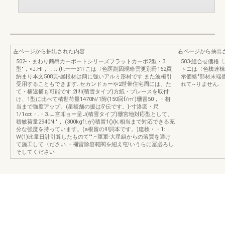
左ページから抽出された内容
右ページから抽出
502-・まわり商昂カーポートシリーズフラットカーポ2型・3
503-組合せ価格
型"，<J.HI，，:t!(!!.一一31Fこは〈色医副因現暗雲更別冊162買
トニは〈色檎連棟(
納まり本文508頁-屋根材は簡に強いアルミ形材です.また波桓引
示価絡"部材末端
受用することもできます..セカンドヵーや2世帯住宅周には、た
れて~りません.
て・楠逮捕も可能です.2Il!I(積雪タイプ)方紙・プレースを取付
け、1型に比べて積世荷量1470N/1附(150回f/m')珊冒50，・相
当まで強度アップ。(星稜舗の援は5'伝です。}-寸洛図・尺
1/1∞t・.・3.←宮叩ョー呈J(積雪タイプ)珊宮地対応型として、
積敏荷量2940N!"，.(300kgf!.が)積冒1()(k.相当まで対応できる充
分な強度を持っています。(a根留の!I!詞本です。)建検・・1:，
W(1)比量日計引算したものて"".•-軍軍-大星組からの落買を避け
て施工して〈ださい.・禰雷除容範閣を紐え屯!いうらに冨必ろし
そしてください