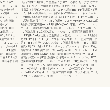
."110単29，
-商品の中t二U雪量，主盆盗品にな勺ている物があリます.窓文で
..筒S~12，S
=確..ください.・表示価絡<:郁紛末繍価織で組立・還御・取付ヱ
スヂルグ安包温
移費及び消費税<:含まれて釘りません.咽帥mdFPP間縄園・6型
"，-:.-別途・シル
mE、巾M剛蜘川甲山。一山酬M叫いEW劃昭一mエキスポール
，.，‘..710
PMB型闘閉式銅W開閉直径l刷“.瑚..叩‘tp主伊E1111エキスポール
ルPA型富際
PL型康置.直後“ト‘'"・1'38，低調0・シルバーP639(lJPZ12t02園
樋・制ープ
附附吠倒閣定閣阻mnvHH川醐hMほmEH車種HωZEM，.エキス
き&7耕袋町畑山
ポールPP型園閉回路Jお前田自問1・シルバーL4‘エキスポール
UB陀羽ルマ
PQ型融武闘rzlL品?三%富良11・シル，，-i咽剛問酌薗圃圃型
場85，8叩テェ
nnDE醐MAedおむ凪キ但盟問抗ェ・組問。エキスポー"PS型闘
裂圃霊式直径2
史廊fZ123四E1111・ダークプ明μエキスポールPT型臨式園出品
ィ.，ロ"，エキス
開E111i.1"/砂押ックエキスポルPU型耐震圏直径~..~l50.rtl日副
"エキスポールPG
園間42場33，5曲~P212・，ターナルグレーエキスボールPV型
スポールPH型蹴
耐唱鑑種16.3高"醐巾l帥・問，42刷7s刈羽・P212・vル，，-E22
日時山畑印時酎
則剛附臨画団@型wmnF悶ル円時川畑山キ穫は何日W工直MF・
田園P212・餓
圃商品掲艶ページE量(創価&)規格表ページ45エキスボールPYA
則一畑山キ個程調
型園制園前Ul醐醗1i・シルバーエキスポルPYB型融武園ttU31醐
富111iエキスポルPZL型組園億立星川".齢ωm.∞..笠木被ー岨
5O-!l.!1抑制調。師基本快晴51Hl~Z50叫脱却{困問ピ?プラ刊
~P644圃212ヱキMールPZ型園式圏中間用〈フック2段箆}ロ...高
羽∞l!'78，OC泊予，-/別盗HピアプラッタEI37i