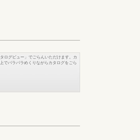
タログビュー」でごらんいただけます。カ
b上でパラパラめくりながらカタログをごら