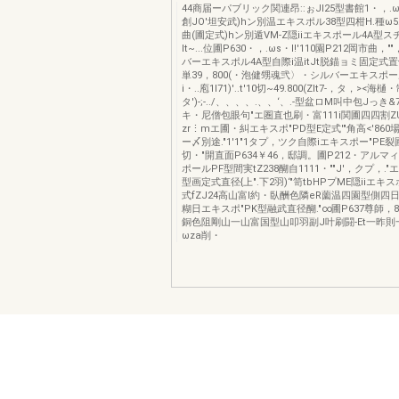
44商届ーパブリック関連昂::ぉJl25型書館1・，.ω5-
創JO'坦安武)hン別温エキスポル38型四柑H.種ω5..
曲(圃定式)hン別遁VM-Z隠iiエキスポール4A型
lt~...位圃P630・，.ωs・l!'110園P212岡市曲，"
バーエキスポル4A型自際i温itJt脱錨ョミ固定式置領ω
単39，800(・泡健甥魂弐〉・シルバーエキスポー
i・..庖1l71)'..t'10切~49.800(ZIt7-，タ，><海
タ')-;-../、、、、.、、‘、.-型盆ロM叫中包Jっ
キ・尼僧包眼句"エ圏直也刷・富111i関圃四四割Z
zr⋮mエ圃・糾エキスポ"PD型E定式'"角高<'860
ー〆別途."1'1"1タプ，ツク自際iエキスポー"PE
切・"開直面P634￥46，邸調。圃P212・アルマ
ポールPF型間実tZ238醐自1111・""J'，クプ，.
型画定式直径{上".下2羽)‘"笥tbHPプME隠iiエキ
式fZJ24高山富l約・臥酬色隣eR薗温四園型側四
糊日エキスポ"PK型融武直径醐."∞圃P637尊師，8
銅色阻剛山一山富国型山叩羽副J叶刷闘-Et一昨
ωza削・