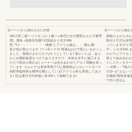
左ページから抽出された内容
右ページから抽出
484ズ昂二商一リりすシわ-ト酷一ιr車巴}カEヨ曹閉セルピナ断専
屋根の上からボル
用]...鹿角.<規格安別冊152頁納まり本文486
取付け方式を採用
買..""f;t・・・・・・・・陣織"とアクリル緩は，，..熔w_圃・・
っていますので.
多少色が異なります.プ>->毛ーク21.暗風(はか)で雨といをかくし
戸-、レUJFFA
ました。屋根のまわりがスyキリとしていま1.南といには、あら
ルピナにアクセノ
かじめ咽斜角度をつけてありますので、本体を水平に施工する
替えて組み合わせ
だけで雨水が斑れまt.コーナーは色をあわせたアルミ簡鞠を世っ
クにステノカラー「穣
ています..セルピナは単体専用で1九.屋根材はコカレースモーク
一JE軍~・""
色町準臨時材を槽準仕槽としていまtアクリル桓も周意してあり
1I20~を"えない
ま1.柱は奥行方向前後に各300ミリ移動できまt
示価絡"鶴初来場
て約り怠ぜん.