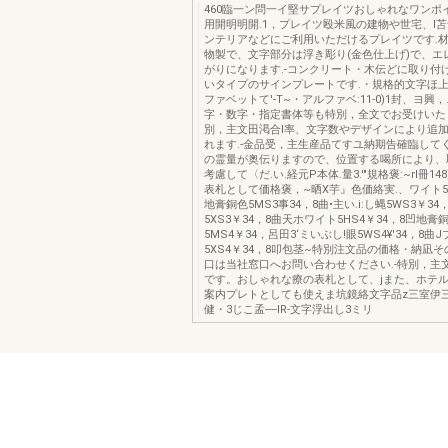
460臨一ン問一イ堅サプレイツおしゃれなワンポイ
用開明明開.1，プレイツ殴米風の建物や世宅、l
ンテリアなどにご利用いただけるプレイツです.
物製で、文字部分は浮き彫り(金色仕上げ)で、エ
がりになります.-コンクリート・木伝どに取り付
いタイプのサインプレートです.・規格的文字ほ
ファベットて'-T~・アルファベ:11-0)1封、ヨ興
字・数字・指定書体等も特別，全文でお受けいた
別，主文田渇合l率、文字数やデザインにより追
れます.-金品受，主生産品てすユ納期告確臨して
の霊量が奥伝りますので、位置する喝所により、
考慮して〈だ.い.経元P本体.量3.'"規格褒:~rl冊14
表札として価格褒，~晒X芋』色価絡実.、ワイト5H
地膏銅色5MS3事34，8曲•主い.i:し蝿5WS3￥3
5XS3￥34，8曲天ホワイト5HS4￥34，8凹地膏
5MS4￥34，呂田3‘ミいぶし!眼5WS4¥'34，8曲
5XS4￥34，8叩包茎~特別注文品の価格・納凪
口は当社窓口へお問い合わせください.-特別，主
です。おしゃれな療の表札として、jまた、ホテル
案内プレトとしても使えま坑鏡絡文字品z三室伊三
健・3じこ孟----lR-文字浮出し3ミリ