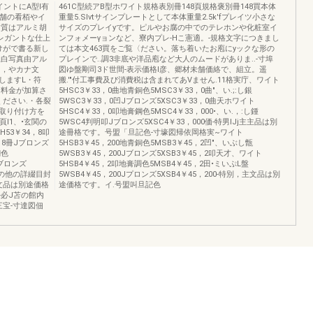
ントにA型l有
461C型続アB型ホワイト規格表別冊148頁規格褒別冊148買本体
苫舗の看栢やイ
重量5.SIvtサインプレートとして本体重量2.5k'fプレイツ小さな
材質はアルミ胡
サイズのプレイyです。ピルやお腐の中でのテレホンや化粧室イ
レガントな仕上
ンフォメーγョンなど、寮内プレ-Hこ憲適。-規格文字につきまし
けがで書る新し
ては本文463買をご覧〈ださい。落ち着いたお庖にyックな形の
上白写真由アル
プレインで..調3非底や洋品庖など大人のムードがありま..-寸埠
，.，やカナ文
図ゆ盤剛司3ド世間-表示価格l彦、郷材未舗価絡で、組立。遥
しますL・符
搬.'"付工事費及び消費税は含まれてあVません.11格実庁、ワイト
加料金が加算さ
5HSC3￥33，0曲地青銅色5MSC3￥33，0曲"、い.;:し銀
ください.・各裂
5WSC3￥33，0凹Jブロンズ5XSC3￥33，0曲天ホワイト
取り付け方を
5HSC4￥33，0叩地膏鋼色5MSC4￥33，000•、い.，:し鍾
8頁l1、•玄関の
5WSC4判明叩Jブロンズ5XSC4￥33，000価-特男IJj主主品は別
53￥34，8叩
途冊格です。号盟「旦記色-寸壕図帰依岡格実~ワイト
4，8冊Jブロンズ
5HSB3￥45，200地青銅色5MSB3￥45，2凹"、いぶし甑
銅色
5WSB3￥45，200Jブロンズ5XSB3￥45，2叩天才、ワイト
Jブロンズ
5HSB4￥45，2叩地膏調色5MSB4￥45，2田•ミいぷL盤
その他の詳綴目封
5WSB4￥45，200Jプロンズ5XSB4￥45，200-特別，主文品は別
文品は別途価格
途価格です。イ.号盟叫旦記色
必J苫の館内
宝-寸達図佃