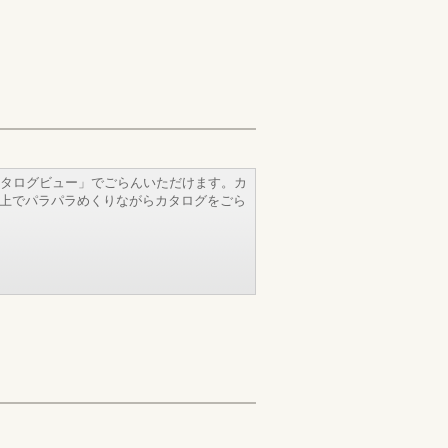
タログビュー」でごらんいただけます。カ
b上でパラパラめくりながらカタログをごら