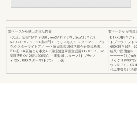
左ページから抽出された内容
右ページから抽出
430旦』宝樹門A11￥680，ωoXA11￥679，2∞A13￥709，
D1RXDl円￥749
600XA13￥709，600室樹門<11うじゅもん〉-スターマイトプラ
トプラウノ-ヌトマ
ウ〆-スターマイトアノ"ー-・園田園図図標準組合せ例規格表。
600X81￥657
耳IJ冊J34頁納まり本文433頁瞳盤蓬翠霊童謡醤A12￥687，ωo
組尺1/団団俊叫
明哩曹E-XA12糊弘900明白-・圃盟国-スターマ4トプラηノ
一一一ー7ち{m
￥725，800-スターマfトアン，，-図
リくぐり戸90"で
ウシD"ア/'~-
付工事費及び消費