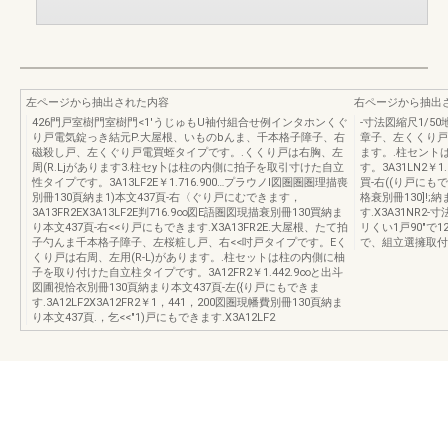
左ページから抽出された内容
右ページから抽出
426門戸室樹門室樹門<1'うじゅもU袖付組合せ例インタホンくぐ
-寸法図縮尺1/5
り戸電気錠っき結元P.大屋根、いものbんま、千本格子障子、右
章子、左くくり戸
磁殺し戸、左くぐり戸電買蛭タイプです。.くくり戸は右胸、左
ます。.柱セント
周(R.Ljがあります3.柱セy卜は柱の内側に拍子を取引寸けた自立
す。3A31LN2￥1
性タイプです。3A13LF2E￥1.716.900…プラウノl図圏圏圏理描喪
買-右((り戸にもでき
別冊130頁納ま1)本文437頁-右〈ぐり戸にむできます，
格衰別冊130]!
3A13FR2EX3A13LF2E判716.9∞図E語圏図現描衰別冊130買納ま
す.X3A31NR2
り本文437頁-右<<り戸にもできます.X3A13FR2E.大屋根、たて拍
リくい1戸90"で
子勺んま千本格子障子、左桜粧し戸、右<<吋戸タイプです。Eく
で、組立選擁取付
くり戸は右周、左用(R-L)があります。.柱セットは柱の内側に柚
子を取り付けた自立柱タイプです。3A12FR2￥1.442.9∞と出斗
図圃視恰衣別冊130頁納まり本文437頁-左({り戸にもできま
す.3A12LF2X3A12FR2￥1，441，200図圏現幡費別冊130頁納ま
り本文437頁.，乞<<"1)戸にもできます.X3A12LF2