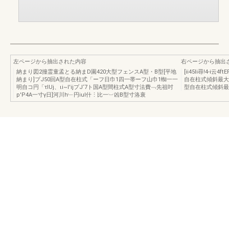
左ページから抽出された内容
右ページから抽出
納まり図2撞霊童孟とる納まD園420大型フェンスA型・B型[平地
[ii45li尋!4-i
納まり]プJ50回A型自在柱式「ーフ日巾1四一帯ーフ山巾1蜘一一
自在柱式傾斜最大4
明自コ円「τlUj、ιi~l'ijプJ‘7ト国A型間柱式A型寸法費﹁先祖吋
型自在柱式傾斜最大
p'P4A一寸γ日]河川h﹂円iul什⋮比一︺凶B型寸洛衰