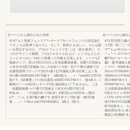
左ページから抽出された内容
右ページから抽出
414アルミ形材フェンスア'I~サークブbックフェンスの決定版O
415-百日間三l
フヱノスは置l車でありたL、そして、軽快さもほしい。そんな闘
クF型・町二二:-寸
いを両立するのが、プロyクフェンスです.こは〈色を基本に、5
寸""'-LιよW.LUι
つのデザインで展開。ブロyクやタイル仕上げ、レノガなどとの
一→‘'--ーJI111I
コンビネーyヨノカ¥ひと味遭った印象を主張します。ンツクなF
醐1句iιr'-'y--
額縁タイプ』型cCFBCOOOOぷ五阜囚圃規格褒。別冊127頁納ま
薗}・配号価絡入動50
り本文416頁C型価格.7zンヌ本体1;1:1t世・柱111'事の価格です.
ト￥11，900本体4
名勝色慣用プロック寸浩(巾x畠1-記号価格入隊ヨ巨体こはく色
50cm1370X600
5O<園1400X600CFBCI5曲￥'，6曲5枚入，，<・"∞x60DCFBCI6
30040cm1470
国￥9，5回禽曹こ11<色共通高:600周CFBCP師￥1，'曲4本入﹁l
用CFBNP06￥
耐刷十一一mt到ヰレサーヲD型-連続納まり"できません。こほ
HFBNP06￥3，
〈色圃規格褒:>>11冊127頁納まり本文416買CFB口市
三ヨ固画規格褒別
B06J4.....，.--寸治国1lR.1/50{.伊》判町回zヨ1叫叫叫~J塁旦
H型ホ勺イトHFBH
e7"，;"-;:o;.;$.附1般の酬です.使用子炉ク￨寸制.'劃・l舵号l価
r:1370.1470
格，，<・118ωx.∞ICFBDI806I刷2，2曲入..2依入-
色CFBlOOOO囚
町!50(単位-J，.
連続用住l本入-
費及びj肖費税"含