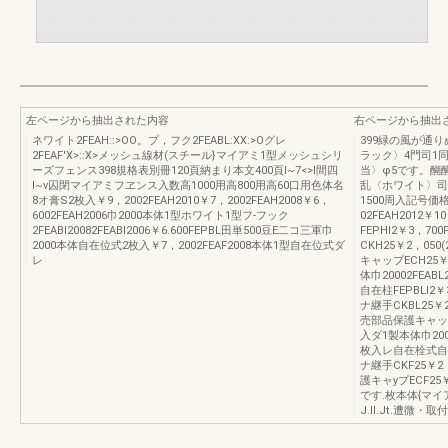
左ページから抽出された内容
右ページから抽出
ネワイト2FEAH::>OO。プ，フク2FEABL:XX:>Oグレ
399緑の風が通
2FEAF'X>::X>メッシュ線材(スチール}マイアミ1型メッシュシリ
ラック〉4門司1同
ーズフェンス398規格表別冊120頁納まり本文400頁I~7<>I間四
当〉φ5です。醐醐
I~v囚閉マイアミフヱンス入数高1000用高800用高60口用色体名
乱〈ホワイト〉司.
8オ膏S2枚入￥9，2002FEAH2010￥7，2002FEAH2008￥6，
1500周入記号価
6002FEAH2006巾2000本体1型ホワイト1型フ-フック
02FEAH2012￥
2FEABl20082FEABl2006￥6.600FEPBL田単500豆E二コ三軍巾
FEPHI2￥3，7
2000本体自在位式2枚入￥7，2002FEAF2008本体1型自在位式ダ
CKH25￥2，050
レ
キャップECH25￥
体巾20002FEABL
自在柱FEPBLI2￥
ナ継手CKBL25￥2
売部品保護キャップEC
入ダ1製本体巾2000
枚入レ自在栓式自在4
ナ継手CKF25￥2，
護キャyプECF25￥
です.枚本体{マ
J.ll.Jt.遭