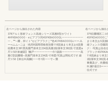
左ページから抽出された内容
右ページから抽出
378アルミ形材フェンス高雄シリーズ高雅B型ホワイト
379目圃唖区二ヨ
4HFKBAOOOO・eピアプラ同4SFKBAOOOQL一一一一一一一一
4SFKDAOOOO
一，"""---圃，抑イト"セピアプラクこ'"色4CFKBAOOOQιιーーJL.
まり本文おS頁個格
ー=ιムム~こは〈色同R国岡理格喪別冊118頁抽まり本文お6頁冊
雄フェンス岱園田
桔費本文381買高雅門扉本文234頁高雅2段塀本文382頁-寸意図a
ク〉-写真は自在位
尺1/501単健闘】‘醐戸一一一一一一一巾1袋路一一一一一一一高
ブラック4SFKKA
雅C型囚圃咽~高雅門扉本文234頁-寸埠図-写真は間柱式です.鎗
118頁納まリ本文
尺1/50【単位叫高醐(一一巾1田一一寸~:襲
2段塀本文382
事費及ぴ，尚費税は
叫.醐1後日5ー
往式です.