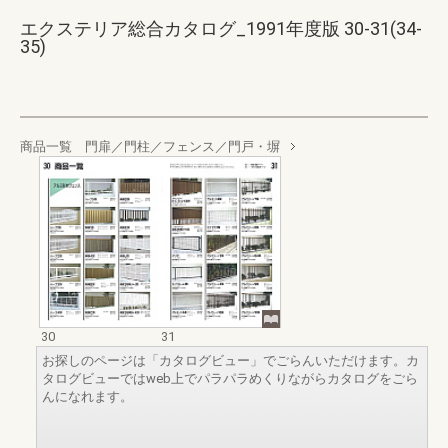
エクステリア総合カタログ_1991年度版 30-31(34-
35)
商品一覧 門扉／門柱／フェンス／門戸・塀
30
31
お探しのページは「カタログビュー」でごらんいただけます。カ
タログビューではweb上でパラパラめくりながらカタログをごら
んになれます。