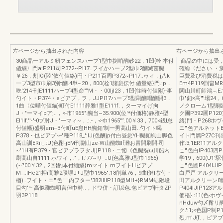
左ページから抽出された内容
右ページから抽出
30商晶一アルミ籾フェンスハーブ1型巾捌哨醐砂22，1凹{栓l本付
-商品の中には受
値繍〉門a:P211司P372~Pl17..ヲイかハーブ2型巾2醐滅菌醐
確総〈ださい.・
￥26，割lO(陸"依付値絡)円・P211百周P372~Pl17..ヮィ，j八k
巨費及び消費税は
一プ3型市巾刷3別t醐.4単~20，800(栓1諸怠伝付.値量絡}門.:p，
Em4P119刑畠
吃'214-刊E1111ハープ4型命"“M・・00ljI23，1凹{往時付値附}-事
関山川町師鴻︿E;1
勺イト・P374・eピアプ，ヲ，JJPl17ハープ5型刷醐唱醐開3，
巾"釦×高'"'場24
1曲〈位嘩付値錨}町付E1111静雅1型E111f.，ターマイげ拘
ノクローム1型刷臨X
J・"ーマイpア;..，<-市1965".醐当~35.900(位'*付価格)静雅4型
ク圃P392圃P1
EI1lf."'-"-0プ肘J・"ーマィ~，.:.-，<-巾1965'"‘.00￥33，700<銭l怠
絡)門・P268ホヴ
付値幡)盛明am--B付町uE怠HH醐釦'制一男高山田..勺イト喝
ニ'"色アルネットB
P378・也ピアプ~-"種P118_':IJ(色酬jp付白昼怠YH醐釦蝋山脚色
イト門贋P27C刊
高山訓ERii_.:U(色酎-jEM刊副山ze-W山醐蜘If灘お冒開刷開-司
作:3;1ER11ア
~'1H有P379・官ピアプラヲタJj)P118・ニ惚《色醐裂ω川船内
こ'"色白IP403
刷高山自1111-ホワィ，."，t:'77~リ_.:U(色高雅J型巾1965)
学19，600(U1
(~‘'00￥32，2回{酌本付緬繍}mマイト.mヲイトHピアプ
こ'"色圃P404l
M_.:IHe21押i高雅2段塀J+J型巾1965".18削単76，9曲{健l窓付・
白戸戸-アルクリーン
楢)..ヲイト・ニ'"色.'''''内ヲター'382ilIIP118型MH+}RMM甥附段
田アルクリーン8型巾初
目勾'﹄高似灘蜘明言但巾時..，ドワ併・訂以色.包ピアプ軒タZP
P404IJlP123
羽3P118
価格}.:11(色-ホ
nHduw勺〆酎リ
ク.':1;<色国P制
烈.m'J{f.，ピア