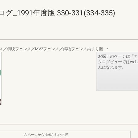
91年度版 330-331(334-335)
ス／樹映フェンス／MV2フェンス／鋳物フェンス納まり図
お探しのページは「カ
タログビューではwe
んになれます。
右ページから抽出された内容