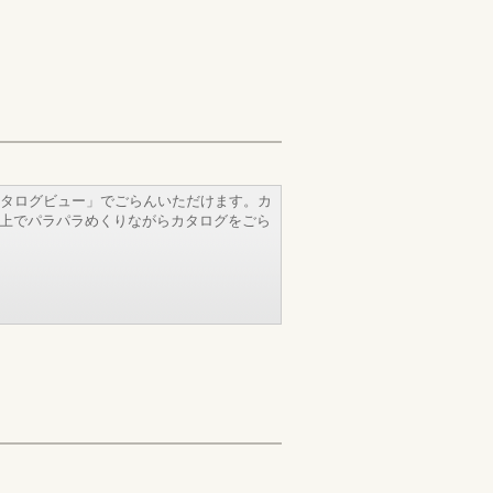
タログビュー」でごらんいただけます。カ
b上でパラパラめくりながらカタログをごら