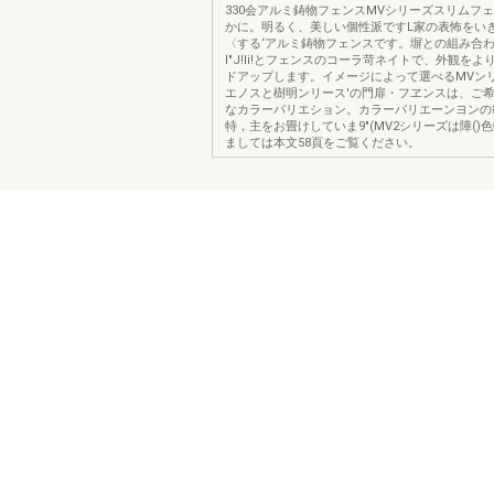
330会アルミ鋳物フェンスMVシリーズスリムフ
かに。明るく、美しい個性派ですL家の表怖をい
〈する‘アルミ鋳物フェンスです。塀との組み合
I"J!Ii!とフェンスのコーラ苛ネイトで、外観を
ドアップします。イメージによって選べるMVンリ
エノスと樹明ンリース'の門扉・フヱンスは、ご
なカラーパリエション。カラーパリエーンヨンの
特，主をお畳けしていま9"(MV2シリーズは障()
ましては本文58頁をご覧ください。