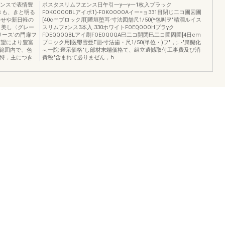
ェンスで表情豊
ポスタスリムフヱンス日午引一y一γ一1枚入プラック
きも、きと明る
FOKOOOOBLアイポ1)-FOKOOOOAイー=ョ331目閉じ二コ圃囚圃
わせや新日軽の
[40cmブロック用]匿垣堕耳-寸法図舗尺1/50(*包叫ヲ"晴澗ルイス
より美し〈グレー
スリムフzンス3本入.330ホワイトFOEQOOOHプラγク
ース'の門扉フ
FDEQQOQBLアイ刷FOEOQOQA巳二コ開閉巳二コ圃固圃[4日cm
希望により豊富
ブロック用]医璽雪亜E画-寸法歯・尺1/50(単位・)フ"，;..-"粛醐化
範囲内で、色
~.一院-褒示価格"し部材末端価格て、組立遺憾取付工事費及ぴ消
色特，主につき
費税"含まれて必りまゼん，h