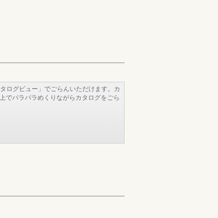
タログビュー」でごらんいただけます。カ
b上でパラパラめくりながらカタログをごら