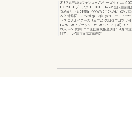
318アル三錫物フェンスMVシリーズルイスの200
FDE2006Hプ，ヲクFDE2006BLI~7<'I里四畳圏
頁納まリ本文349貰rt>VVWWOiiiO¥JVi:1;)QVJ
本体-寸埠図・Rl/50畑@・3住1おコーナーヒ//
ップ.コ入ルイスースリムフzンス日伽ブ口ツヴ用
FOEOOOQHブラックFDE:)OOつBLアイポ}-FOEコ0
本入I~7<'I間関Eニコ画固圃規格褒別冊104頁-寸溢
叫7"，;'-;<"潤両面高高醐醐旨