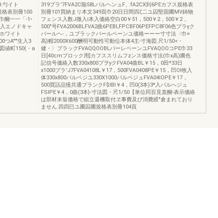
0.勺イト
319プラ'7FVA2C陥58LパルヘンュF、fA2CX到6PEカフス規格表
圃規格表別冊100
別冊101買納まリ本文349頁巾20日日間四ζ二ユ囚堅固圃MV鋳物
i目巾醐一一「-1•
フェンス入数J微入i本入価絡空白00￥51，500￥2，500￥2，
2コ入エノドキャ
500"号FVA2006BLFVA2曲6PEBLFPCBF06PEFPC8F06色プラγク
]ホワイト
パールヘ-，ユブラックパールペーンユ価格ーーー寸寸法〈巾×
0つA"'"生入3
高}帽2000X600酬明可動性可動位本体4主-寸海図.尺1/50<・
図値町150(・a
健・〉ブラックFVAQQOOBLパーレペーンユFVAQOOコPE巾33
日[40cmブロック用]カフススリムフzンス価格寸法(巾x高)圃色
記信号価絡入数330x800プヲyクFVA04曲BL￥15，0田*33日
x1000ブラ'J7FVA04108L￥17，500FVA0408PE￥15，凹Ol牧入
体330x800パルベジユ330X1000パルベジュFVA04lOPE￥17，
500買話品慢共通プランクF$IBl￥4，凹0(3本)3*入パルへジュ
FSIPE￥4，0曲(3本}-寸法図・尺1/50【単位同百見直醐-表示価絡
は部材末翁価格で組立還機取付ヱ事費及び消費綬"倉まれており
ません.四四巳ユ圃囚圃規格表別冊104頁