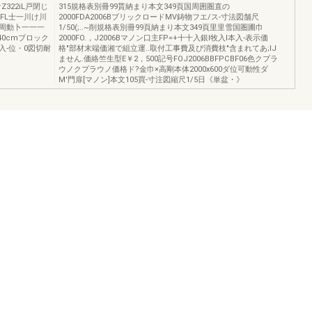
322iL戸閉じ
315規格表別冊99貰納まり本文349頁国周囲圏直の
'FL士一川け川
2000FDA2006BブリックロードMV鋳物フエ/ス-寸法図舗尺
Q周動卜一一一
1/50(;..~削規格表別冊99頁納まり本文349頁里里雪国圏圃巾
40cmブロック
2000FO.，J2006Bマノン口主FP=+十十入銀l牧入l本入-表示価
3本入-位・0図切耐
格"部材末端価湘で組立運..取付工事費及ぴ消費枝"含まれてあ;IJ
ません.価絡竺生型E￥2，500記号FOJ2006BBFPCBF06色クプラ
ウノクプラウノ価格ド?金巾×高剛本体2000x600ダ位可動性ダ
M'門扉[マノン]本文105買-寸注図縮尺1/5日《単盆・》