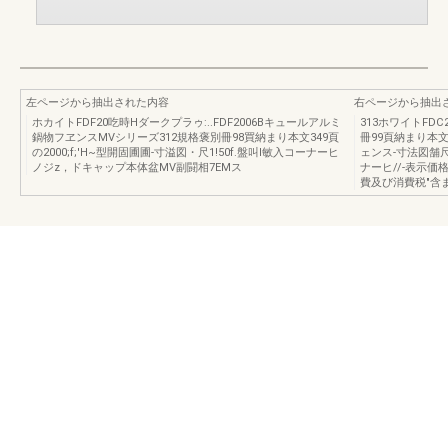
左ページから抽出された内容
右ページから抽出
ホカイトFDF20吃時Hダークプラゥ:..FDF2006Bキュールアルミ
313ホワイトFDC2
鍋物フヱンスMVシリーズ312規格褒別冊98買納まり本文349頁
冊99頁納まり本文3
の2000;f;'H~型開固圃圃-寸溢図・尺1!50f.盤叫l敏入コーナーヒ
ェンス-寸法図舗尺
ノジz，ドキャップ本体盆MV副闘相7EMス
ナーヒ//-表示
費及び消費税"含