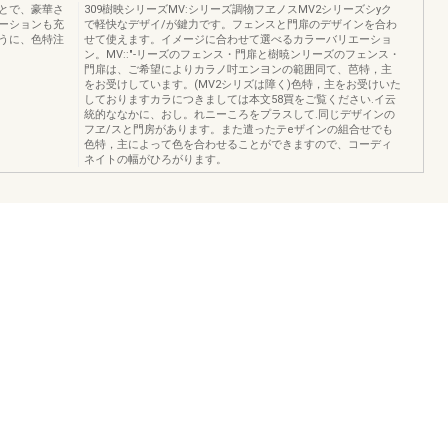
とで、豪華さ
309樹映シリーズMV:シリーズ調物フヱノスMV2シリーズシyク
ーションも充
で軽快なデザイ/が鍵力です。フェンスと門扉のデザインを合わ
うに、色特注
せて使えます。イメージに合わせて選べるカラーバリエーショ
ン。MV::"-リーズのフェンス・門扉と樹暁ンリーズのフェンス・
門扉は、ご希望によりカラノ吋エンヨンの範囲同て、芭特，主
をお受けしています。(MV2シリズは障く)色特，主をお受けいた
しておりますカラにつきましては本文58買をご覧ください.イ云
統的ななかに、おし。れニーころをプラスして.同じデザインの
フヱ/スと門房があります。また遣ったテeザインの組合せでも
色特，主によって色を合わせることができますので、コーディ
ネイトの幅がひろがります。