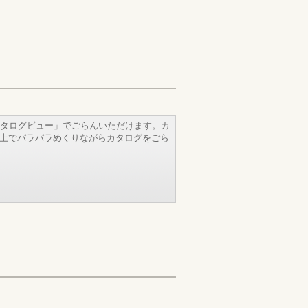
タログビュー」でごらんいただけます。カ
b上でパラパラめくりながらカタログをごら