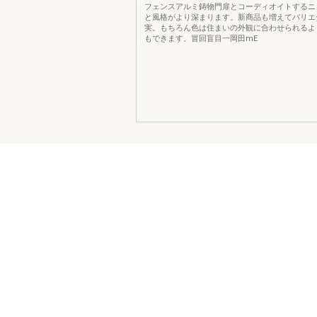
フェンスアルミ鋳物門扉とコーディオイトするニ
と風格がより深まります。新商品も増えてバリエ
実。もちろん色は住まいの外観に合わせられるよ
もできます。冒回盲目一岡田mE