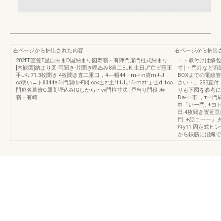
左ページから抽出された内容
右ページから抽出
282EE霊笠E里自由まD国納まり図寿嶺・有陣門扉門柱式納まり
「・取付けは繍包向
[内観図]納まり図-両聞き-片聞き哩ゐみ8直二EJK:土日J“亡ピ塁王
寸￨・門灯など甫
手LK;:71.3枚聞き.4枚聞き直二重口，4----帽44・m--!-n肩m-!-J，
BOXまでの電線
∞明い←ト叩44a斗門調巾-F間I∞k士z:土!11Jい斗mzt:ょ士dl1∞
さい・」283直
門扉名幕僚G属高埋込みIGしからヒνν門柱寸法￨戸当り門役-寿
りも下図を参考に
嶺・有崎
Da-一市.，τ一門
巾「いー門..+ヨト
日.4枚聞き置亙亘自ι
門..+話ニ一一」
柱y11-固定式
から鉄筋に沼織で