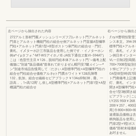
左ページから抽出された内容
右ページから抽出
272アルミ形材門厩メッシュシリーズフ刀レネット門アルネット
;f:ry.H曹明恒
門扉とアルネット機能門柱の組合せ例アルネット門盲腸A型欄準
ンス本文。394-39
門柱+アルネット門肩1型+B型ポストつ皐門柱の組合せ・門灯、
標準門柱+アルネ
褒札、イ〆ターホ計三市販品を使用した例です.・イノターホン
灯、表札、イノタ
例a*イμタフォ:"-MT-WSアイホノIE-JA怯下通信ヱ集Vl--594AT'j
ン例日本インターフ
こは〈色型竺主旦￥126，脱却円絵本体アルネット門.'~備考上配
VL一日制2型両開
備舗に"別途'"販品価緒"曾皐れて針りまぜん帽円安7畿.cイン~-*
700+700B型
ン"別途市傾品告慢周して〈ださい.A型標準門柱+A型欄準門柱の
ト悼ピアブラック￨こ'
組合せ門柱組合せ価格アルネγト門贋ホワイト￥12&氏陣尊
OA型IB型l時四7
132，飢加。組合せ緬絡セピアブラック￥134α抑制38，冊。一
ト門廊備考上記価格に
語高，，1<高12周'.し依しA型槽準門柱+アルネット門扉1型+A型
灯、褒札、インタ
槽議門柱の組合せ
聞きA型欄準門柱
合せ1型3枚聞き
ピアブラック￨こ
I;Y255.950I￥26
200I￥257，4
周￨巾800+800
途甫販品価格は含ま
柄拘販品を使周し
門扉2型+9型ポス
価絡"部材末端価
あ吋ません.