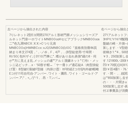
左ページから抽出された内容
右ページから抽出
7りレネット2型Eヨ間閉270アルミ形材門廓メッシュシリーズア
271アルネットフ
ルネット門扉•••ホワイトMNBOO∞HセピアプラックMNBOO∞s
3HP!I;'!r'Hi'
二'"色九凋NBCX::X:X:>Cつり元肩
盤鍵の崎・片側~(;t
MNBCOOα)HMNBCcx::xJQSMNBCO白lOC『規格喪別冊86頁
算します.・V型鐙
納まり本文274貰，'，-ノdi，F，4戸，...(B型錠使用-寸埠閉・
彼糊き1:"'4，50
RI/5O(.包叫ザイ;:(:0110.門事に"..穫があり去れ表側"綴の8・伺
￥3，250加算し
が""方に見えま乱.メッシュの慮""アルミ溜嬢ネット"て河r.・メッ
す.121800い200
シニ込ピッチ....x・'50形す帽←「ヤ一冊ト;r"適応錠A〈肉型掛錠
凹l￥70筑)()II(lI
げ置〉B型鍵C裂鍵F型鐘〈内掛け霞〉ltF吠岨Zコ付l[内外鍵l帽雌
団l￥匝4冊1・76.
Eコ付11司自司自-アンバー..ワイト・圃邑..ワイト・ゴールド-ア
す.・間・，..銭関
ンバー.7";"，<_./)''-'l，..邑・Tンパ→
は'"850加算し去す
の・・・片聞きu・
500加実し志す
付ヱ事費及び消費悦