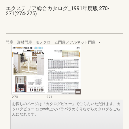
エクステリア総合カタログ_1991年度版 270-
271(274-275)
門扉 形材門扉 モノクローム門扉／アルネット門扉
270
271
お探しのページは「カタログビュー」でごらんいただけます。カ
タログビューではweb上でパラパラめくりながらカタログをごら
んになれます。