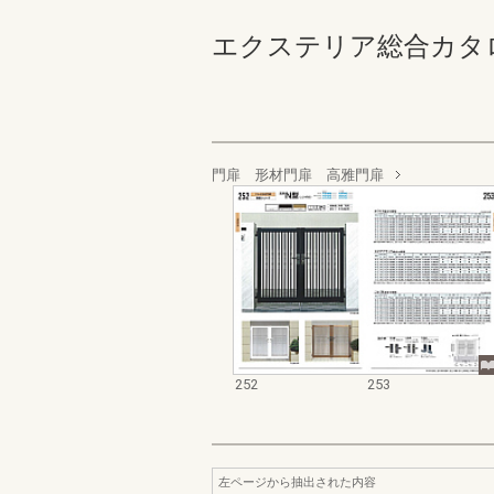
エクステリア総合カタログ_19
門扉 形材門扉 高雅門扉
252
253
左ページから抽出された内容