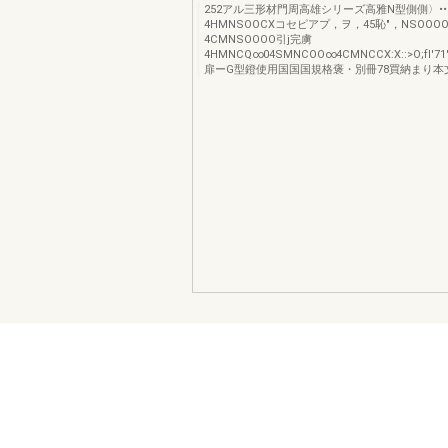
252アル三形材門周高雄シリーズ高雅N型側側〉••
4HMNSOOCXコセピアプ，ヲ，45恥"，NSOOO
4CMNSOOOO引j完虜
4HMNCQ∞04SMNCOO∞4CMNCCX:X::>O;fI'
扉ーG型鐙使用国国国規格褒・別冊78買納まり本文