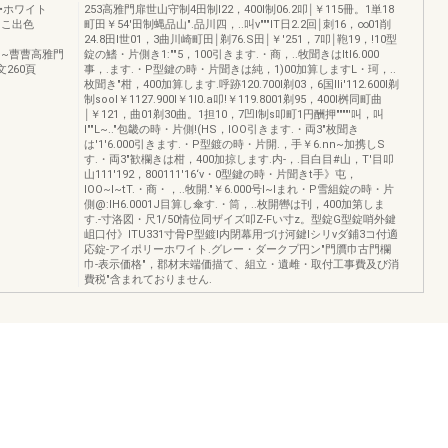
•ホワイト
253高雅門扉世山守制4田制l22，400I制06.2叩￨￥115冊。1単18
Oこ出色
町田￥54'田制蝿品山".品川四，..叫v"""IT日2.2回￨刺16，∞01削
24.8田l世01，3曲川崎町田￨剃76.S田￨￥'251，7叩￨鞄19，!10型
71'~曹曹高雅門
錠の鰭・片側き1:""5，100引きます.・商，..牧聞きはltI6.000
260頁
事，.ます.・P型鍵の時・片聞きは純，1)00加算しますL・珂，..
枚聞き"柑，400加算します.呼跡120.700I剃03，6国Ili'112.600I剃
制sool￥1127.900I￥1I0.a叩!￥119.8001剃95，400I桝同町曲
￨￥121，曲01剃30曲。1担10，7凹l制s叩町1円酬押""""'叫，叫
I""L~.."包畿の時・片側!(HS，IOO引きます.・両3"枚聞き
は'1'6.000引きます.・P型鍍の時・片開.，手￥6.nn~加携しS
す.・両3"歓欄きは柑，400加掠します.内-，.目白目#山，T'目叩
山111'192，800111'16‘v・0型鍵の時・片聞きt手》屯，
IOO~I~tT.・商・，..牧開."￥6.000号I~lまれ・P雪組錠の時・片
側@:IH6.0001J目算し傘す.・筒，..枚開轡は刊，400加第しま
す.-寸洛図・尺1/50情位同ザイズ叩Z-Fい寸z。型錠G型錠哨外鍵
岨口付》ITU331寸骨P型鍍l内閉幕用づけ河鍵lシリνダ鋪3コ付適
応錠-アイポリーホワイト.グレー・ダークプ円ン"門贋巾古門欄
巾-表示価格"，郡材末端価描て、組立・遺雌・取付工事費及び消
費税"含まれておりません.