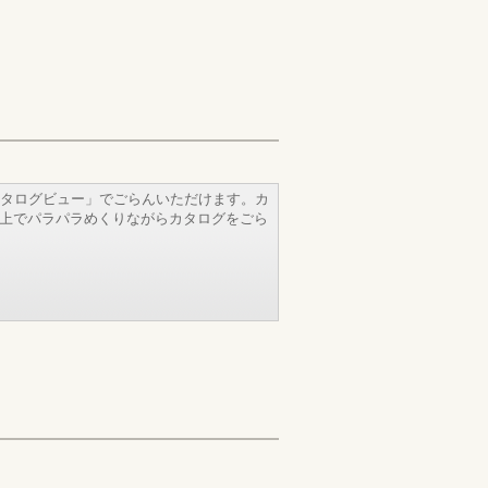
タログビュー」でごらんいただけます。カ
b上でパラパラめくりながらカタログをごら