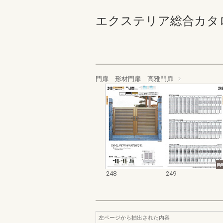
エクステリア総合カタログ_19
門扉 形材門扉 高雅門扉
248
249
左ページから抽出された内容