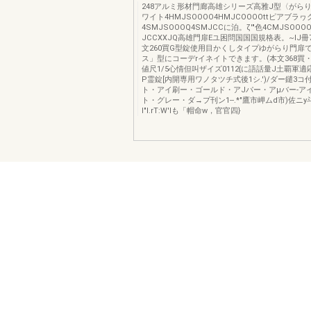
248アルミ形材門廊高雄シリーズ高雅J型〈がらり
ワイト4HMJSOOOO4HMJCOOOOttピアブラヮ
4SMJSOOOQ4SMJCCに泊。ζ'"色4CMJSOOOO
JCCXXJQ高雄門扉Eユ困問国国国規格表。~IJ冊
文260買G型錠使用目かくしタイプゆがらり門扉で
ス」型にコーデrイネイトできます。(本文368買・3
値尺1/5心情但叫ザイズ0112{に語話量J土覇軍
P霊錠[内開専用ワノタツチ式後1シ.')/ダー鑓3コ
ト・アイ刷ー・ゴールド・アJパー・アμバー-ア
ト・グレー・ダ→プ刊ン1--.*"鷹市岬ムd市)佐ニy斗3(
I"l.rT:W'lも「帽命w，官官四}