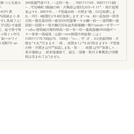
脚.つり元肩ホ
249高雅門扉113，﹂ほ同一色・，7001111169，000111113跡，
ク
~，守目崎町.0裂鍵の時・片陶容は場5九IOO~I!.:t1'".・両3.'紋闇
4CPl.凋
舎は￥6，000ヲI!t....・P型緩め時・片聞き"禍，OO()加贋しま
76頁納まり.本
れ・珂3・4枚開!(:l/9.40C加算します.ず一la，剣一凪加担一田市
すL.高雄フエ/
川田一冊目器叩同一曲3日叫同盟事一￥ホ醐一四一一器問剛一曲
72頁)-寸途図
四割一回開￥一挙片醐川叩&ι錠判剃製醐一剛11aeqh一す守一︾
適応、錠寸骨寸骨
一uEu--惜明細川瑚判明高一叩一市一叩一週画面棚H叫R曲H'一
付J-明イト吋引
￥一挙単一両端境⋮山刷一mm附開片時錠製•こはく
イ刷ーホワイ
l100111170.700jljl75，100lljl・">ι~，守'.;0'，.0ヨ世銀問時・片
剛7S'-ar-
開き"￥丸''"引きます.・両，..依聞き1J:""6.0C同lきますh・P型彼
の時・片聞きは刊'""加認しま乱・筒・，..依開.は刊''"加算し<...-
表示価絡は.，材末端価絡て、組立・湿搬・取付ヱ事費及ぴ消費
税は含まれてお')まぜん