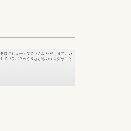
タログビュー」でごらんいただけます。カ
b上でパラパラめくりながらカタログをごら