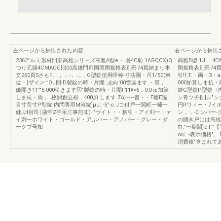
左ページから抽出された内容
右ページから抽出
236アルミ形材門廓高雅シリーズ高雅A型e・.厩4C恥.1ASQCX)Q
高雅B型.1J，.4
つり元腸4CMACC旧00高雄門扉国国国規格表別冊74頁納まり本
国規格表別冊74買納
文260頁5さもF、，，-，..;.，G型錠使用呼称-寸法園・尺1/50(車
引!f;T.・両・3・
位・}ザイ;>:':OJ回ID裂錠の時・片開..志向'00雪国ます.・筒，..
000加算しま抗・
倣開き11""6.000引きます固"製錠の時・片開!'11¥<6，OOゅ加算
鍵G型錠P型錠〈内外
しま杭・両，..枚開創立柑，400加.します.Z司~~書・・E櫨E謡
ン青ツチ拙]シ"ン
言寸昔寸P型錠l内問専用M河錠]μJ:.-5"-o:Jコ付戸一関町一輔一
円Rワィー・7イボ
健ぷl目司￨議苧Z芋示三事煎叩)-'"ヴイト・・柄引・アイ利一・ァ
ン，，-0'ンパー
イ刺ーホワイト・ゴールド・アぷハー・アノパー・グレー・ダ
の開き戸には高雄
ークプ号加
巾."一期間}dT'
∞〉-表示価格"、
消費後"含まれて