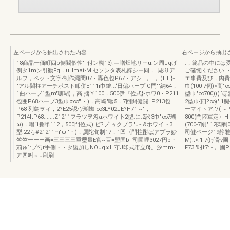
左ページから抽出された内容
右ページから抽出
18商晶一価町四p倒閣個性'F付ン醐13}.﹁噌畑地リmu:ン周Jqげ
.，範品の中には
例タ1mン引勧Fq，uHmat-M'セソンタ表札辞シー同，..彫りア
ご確惚ください.
ルフ，ペット文字-制作縄問07・轟色包P67・アシ..，..，')I'T'}-
エ事費及び，肉費
"アル間柱アーチポスト叩併E111i巾鍵...‘日偏ハープIC門""納64，
巾(100-7伺)<高
1曲ハーブ1型m'珊瑚)，高l拙￥100，500伊『位式}-ホワ0・P211
型巾"∞700))(I
包囲P68ハーブ3型巾σ∞'"・)，高崎"咽5，7回開健闘..P213包
2型巾{四?∞)".1
P68-列島ヲィ，2?E25認ヴ瑚蜘-∞3LY02JE?H71'~"，
ーマイトア;'/(-~P
P214ltP68.......Z1211フラツヲ匁aホワイ卜2型:に:2訟3巾"∞7瑚
800(門陸軍定〉Hト
ω)，唱‘1捌単112，500門位式).ピ?プ'ぅクブラ'J~&ホワイト3
(700-7剛".1
型:22ら#21211m"ω'"・)，属陀旬制17，1凹〈門柱酎ばアプラ妙-
司健ページ19静雅5
竺竺ーーー画=三三三三重璽量E官~百=盟国b'-司圃哩3027円p・
M).;>.1-7{げ骨ν圃
苅ゅ‘rプ勺r手側・・タ盟加しNOJqωH守J印式市立8}。汐mm-
F73."吋f7:'-，'圃P
ア四叫﹃J刷刷