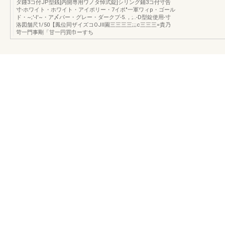
ダ鍾3コ付JP型銭[内開専用ワノタ悼式錠]シリング鋪3コ付寸告
寸-ホワイト・ホワイト・アイポリー・7イポ"一軍ワィp・ゴール
ド・~;'-I'~・ア〆パー・グレー・ダークプ-5.，;..-D型錠使用-寸
洛図舗尺1/50【鳳位同ザイズコOJll園三三三三;;;c三三三=貴乃
苛一門事剛「甘一円買巾ーすち