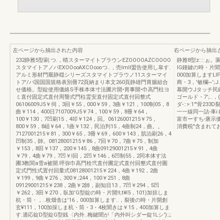
左ページから抽出された内容
右ページから抽出
232静雅5型刷.つ.，晴スターマイトブラウンEZOOOOAZCOOOO
静雅8型z::::
スタマイトアノパEXOO∞AXCO∞oつ..，売Imll盟告使用し皐す.
IG鍾鍵の時・片聞
アルミ形材門厩静穏シリーズスタマイトプラウノ11スターマイ
000加算しますLI
トア/パ国国国規格表別冊72頁納まり本文260頁静雄門胃腸組合
商・3，'敏欄~';
せ価格。型錠使用価絡S手株本体寸法圃片開•胃事開•巾高門柱ヨ
幕開ウJタッチ民
ミ直付固定式直付周聾式門柱霊安直付固定式直付回整式
ゴールド・7';..，
06106009J5￥伺，3回￥55，000￥59，3曲￥121，100制05，8
ダ-::>:1'"骨23
曲￥114，400日7107009J5￥74，100￥59，8冊￥64，
一一線同一詰-車i
100￥130，7凹刷15，4叩￥124，回。06126001215￥75，
富市ーすち-褒示価絡
800￥59，8岨￥64，1曲￥132，民泊判15，4曲制24，曲。。
消費税"含まれて
7127001215￥81，300￥65，3冊￥69，600￥143，肌泊刷26，4
凹制35，師。08128001215￥86，7回￥70，7曲￥75，制加
￥153，8田￥137，200￥145，8曲09129001215￥91，4曲
￥79，4曲￥79，7凹￥l回，2凹￥146，6凹制55，2同本体す法
圃3教関a雪a被開.呼弥巾高門栓弐直付圃定式直付回整式直付圏
定式門性式置付回量式08128001215￥224，4曲￥192，2曲
￥199，9曲￥276，300￥;244，100￥251，8曲
09129001215￥238，2曲￥2師，副知目13，7凹￥294，5凹
￥262，3田￥270，臥加'G型錠の時・片開!I;t¥l5，101)加掠しま
杭・筒・，..枚畑舎は'16，000加算します..，裂後の時・片開創
玄¥111，100加採しま杭・筒・3・4枚聞きは￥15，400加算しま
す.適応錠D型錠G型銭〈内外..梅鍵聞が「内外叫シダー錠1Lシ'):;;