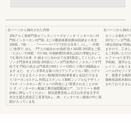
左ページから抽出された内容
右ページから抽出
206アルミ形材門扉セゾンタシリーズセソンタ‘インターホン付
セソンタ表札:t-'
門柱インターホン付門柱…Eニヨ圏規格褒別冊66頁納まり本文
207セゾンダ門
208頁，1骨-・・・"••••••••---lー1ででE日ヨ当耳.!...=:I.__・-片聞.
t単位則的φ7現
に"使用で..ぜん.・門"との組合わせ信繕"怠:t:202買-205買をご覧
ますので、工夫し
〈ださい.-寸埠図・1{1/50(..叫相輯曹EEi表札は柱の湾都なbどこ
もご利用いただけ
でむ取付け出来..す.納まりに合わせて位置E股定してください.セ
ルファぺy卜文字(
ゾンダ門扉本文202頁-205頁セゾンダ門扉周のイノタホノイす門
字削柏、漢字かな
柱です.門柱の高さは門扉高1000ミリー1200ミリ周の2橿踊あり
レイツ」があります
ます.また、セゾンダ畏札を取り付けアリアメリカノ聞にコデイ
ンール付セゾノダ
ネイトできま主インタホン観複{室内側)来客者と会話のできる
す。股置する喝所
イ/ターホンyステム.外部はステンレス製町ンンプルなデザイノ
価格俗認粉末創出価
てeす.-インタホシ~色"メヵーの郎舎によ"変更されることがめ
まれておりません
り.す..インターホン配線工事詳細図配線エ*"、コ/クリート基礎
的前に押なってください。製虫恩懇里処ム点王お生空会王手旦
衣主主盟主思惑正三里里匁&ょ。肉、インターホン親惜の中に取
闘が入っていま乱