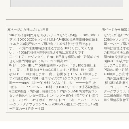
左ページから抽出された内容
右ページから抽出
204アルミ形材門扉セ‘ルタシリーズセソンダ4型.'・.SDSOOOO
セソンダ5型f:::2
ヲj元.SDCOQCX)セゾンタ門扉;f<'J-H囚囚規格表別冊66頁納ま
208頁セゾンダフ
り:本文208貰呼弥ハープ用75角・100'有門柱が使用できま
園・ーハープ周7
す。・75角門柱使用時は柱埋込寸法を380ミリにしてくださ
用時は位埋込寸法
い。・100角門柱使用時的桂埋込寸法は通常通りです
の柱埋込寸法は通常通
二"・'.117，-セゾンタイ:"-1'-m:..1t門伎を償問の崎〈片閑却でH
周の時(片側害は
ぜん)7開門間組合叩に高I0lJ.'tI'63脚高121J.
S拶63，0ω高'2(
¥<&4，.OO~1lIl.L:'T.OG型援問時・片岡~I;t""S，IOC加採しま
は，九'"'カ目算しま
す.・両，.，紋馴きは￥6.∞0加算します.・P型鍵~時・片開
P型錠の時・片聞きは
@:IJ.I'II，IOO加算します.・商，..歓開きは'1-15，400加算しま
400加算しま杭-
す.-寸議図錨尺1/501・健司ザイズ0712クロスのすき間nn;:一一
〈内外震締鍾口付〉G
肘一一一nnの寸法r一"¥"裾EII~\ゾム111~ll-U」一一一会門..わ
lER135;f式錠l日
+虻ド一一一"-'100150~'J10悶ミリ150ミリ190ミリ適応錠D型錠
ー・ゴ-，，-，re7
G型錠P型錠〈内外躍，掃圃2コ付〉l内外シJM4l[内聞専用ワン
ダークプラウJ」L
タンチ措lシリンダ一躍3コ付ンリングー蝿"付寸昔.'"ワイト-串ワ
二二司自聞す門鷹
イト・7イポ.，-OYイポ叩ーホワイト-ゴーJ凶・アンバー_7'"/パ
組立運舗段取付工
ー-グレ・ダクブラウン巾6υo.7008ω9∞i佐工二=式二ゴ出1ω古
ー門腐のーす門耐ーす四