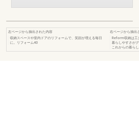
左ページから抽出された内容
右ページから抽出
収納スペースや室内ドアのリフォームで、笑顔が増える毎日
Reform収納
に。リフォーム40
暮らしやすさがグ
これからの暮らし