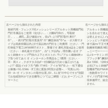
左ページから抽出された内容
右ページから抽出
形材円周・フェンス192メッシュシリーズアルネット用機能門柱
アルネット用機能
門灯市属品をご使用《化tきい....・ヱ醐6円仰の.，号取材
ンを合わせて使え
穴，，，.綱孔...及び健組がe.，信u"t.-上15門灯取付.奥行".
は使えません).メ
巾"，..・肉15門灯取付置臭符".巾".酬怠体凶'"巾"ω.・ポス附寸タ
ンンュピッチ組50
イプは高創仰園以内上E寸温以肉の門灯をこ吃費用〈ださい.・門
体寸議mr下王寸奥
灯例低下電工LW56085Tポスト....警備です.褒札市販a誌をご使用
臥醐単民醐高1帽￨醐l
〈ださい.・表札最大寸法巾"，.白"ミヲ以内γ，理作圃い企す.ア
→ニーでー一一一
ルミ鋳物キャップ門伎の上下とポストの..干に"アルミ織物6神.ν
山Jターサミン.付
プ告つ付てあり.す.インターホン市廃品をこ1費用〈ださい.・
プフック事".酬加
羽・周スィ，テポヲタ;0.{!pf一付}欄E誌の穴めり脇工がιてあ
高e:1000、1
~J:1".-闘志イνタフ方-'"網t.1T-WS・アイホ"剣"'IE-J~・松下通信
ま杭(アルミ鋳物門扉
エ稼働パVL-S94A・8‘工前に配臥3司院が必聾~..・写真lムVL-
型機皐門柱PNA⑧
59・A~す.インタホンの取付位置_ISI，IIJ.友"の中心ですが"別闘
〈色飽骨ホワイトH
でお似岨別叫ができ抗柵等につ‘てはご網惚〈どお.オープンにス
ザイノの門扉194
マー卜に
現単価問で、組立
ません.