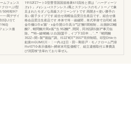
ロームフェンス
19152fZ7ートD型曹雪国国規格褒615頁栓と撲は「ハーディーツ
ノクローぶl型
ヱγト』メγシュ~rステンレスJ鳳とステンレスのモノトーノで象
1/50何程叫?
且まれたモダノな高級スクリーンゲトです.両開き<:使い勝手の
一一一-岡デザイ
良い親子タイプです.組合せ画帽金品受注生産品です。組合せ価
]IJ.t)て
格会品受注生産品です.本体寸埠・値繍聞，単式草偉寸泊司町.緒
965)
金巾欄ロ巾a‘園'・s金巾開ロ巾高ヨ""話"醐1聞相制，.出掴帥23輔
ームフェンス価
醐7，蛸問醐片岡e孤'"当.952醐""…間関，同3切調S捌3""事刃似
除。"'"時~鍵l蛸略.U.白国{盟干，イプ下3旦申.，‘...""『蛸間醐
352Z~聞~製""親臨"“調。lS2Z'町E‘'"3557"笥抑制唱。叩型Dhkrカ
釦衰mGUMO川・⋮一内Jほ日・田﹂剛容戸・モノクローム門扉
I!Io!0710-表示価格I~鱒材末司監価帽て、組立遺憾取付エ事費及
び消質検"含皐れており皐ぜん.