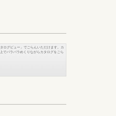
タログビュー」でごらんいただけます。カ
b上でパラパラめくりながらカタログをごら