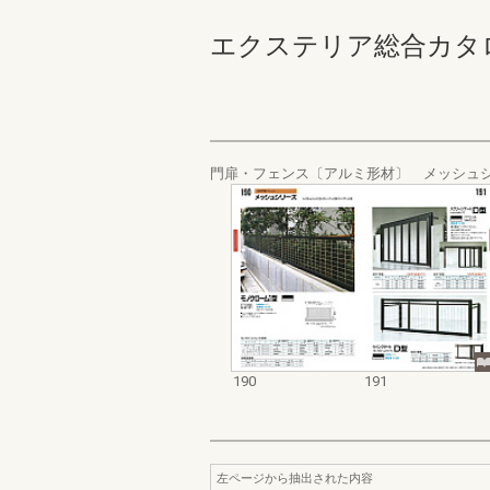
エクステリア総合カタログ_19
門扉・フェンス〔アルミ形材〕 メッシュ
190
191
左ページから抽出された内容