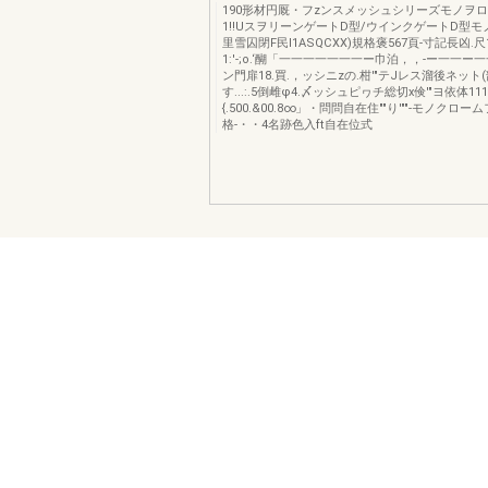
190形材円厩・フzンスメッシュシリーズモノヲ
1!!UスヲリーンゲートD型/ウインクゲートD型モ
里雪囚閉F民I1ASQCXX)規格褒567頁-寸記長凶.尺
1:'-;o.‘醐「一一一一一一一ー巾泊，，-ー一一ー
ン門扉18.買.，ッシニzの.柑'"テJレス溜後ネット(剖S
す...:.5倒雌φ4.〆ッシュピヮチ総切x倹'"ヨ依体1111
{.500.&00.8∞」・問問自在住""り'""-モノクロ
格-・・4名跡色入ft自在位式