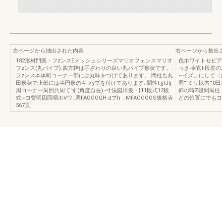
左ページから抽出された内容
右ページから抽出
182形材門腕・フzンスEメッシュシリーズマリオフェンスマリオ
色ホワイトセピアブ
フzンス(丸パイプ).四方枠は手ざわりの良い丸パイプ形状です。.
っき-令官l-段
フzンス本体町コーナ一部には丸味をつけてあります。.間柱も丸
~イズょにして〈
田形状で上部には半円形のキャyプを付けてあります..間性I:jjlJIj
周'"'ミリ以内'"
周コーナー周回共周て'す(角度自在).-寸法図川俊・}11段式12段
仰の時Z段間周柱
式~ヨ曹明囚固咽ホVワ..凋FAOOOQH.dプh，MFAOOOOS規格表
どの位置にでもヨ
567頁