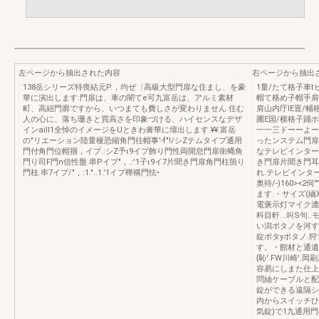
左ページから抽出された内容
右ページから抽出
138岳シリーズ特喪結元P.，均ぜ〈高級大型門扉な住まし、を豪
1量/たて格子車tピ
華に演出します:門扉は、車の闇てe可九富岳は、アルミ素材
帽て格め子帽手肩
町、高紐門廓ですから、いつまても費しさが変わりません.住む
肩山内庁lE置/輔
人の心に、落ち珊きと買高さを印象づける、ハイセンスなデザ
圃E国/横格子踊ホ
インailI1全悼のイメージをUときわ膏華に壇出します.¥¥.富岳
一一三ドーーよー
の"リエーション陸量榎恐縮角門往帽事'-f"!/シZテムタイプ通用
ったンステム門扉
門付角門位帽掴，イプ.:シZ予ι9イプ飾り門性両開怠門扉衛蝿角
なテレビインター
門り司F門n信性盤.串Pイプ"，.:'1子ι9イ7片聞き門扉角門柱箇り
き門扉片聞き門耳
門桂.串7イプ/"，:1."..1.'1イプ樺構門怯•
れ.テレビインタ
奥待/-)160><
ます.・サイズ(緬X
電褒示灯マイク漉晶
科目軒...叫S句
い潟ポタノを河す
錠ポタyポタノ.
す。・館材と通遺.
{恥'.FW川崎'.
容易にしまた仕上
問紬ケーブルと配線
錠ができる遠隔シ
内からスイッチひ
気錠)で1九通用