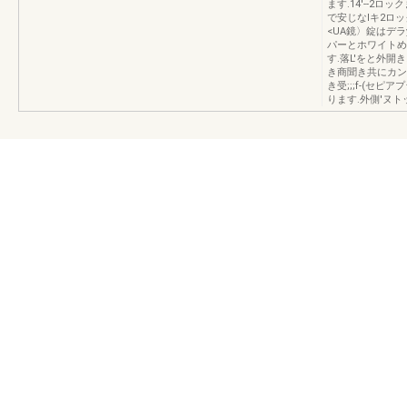
ます.14'--2
で安じなlキ2ロ
<UA鏡〉錠はデ
パーとホワイトめ
す.落L'をと外
き商聞き共にカン
き受;;;f-(セ
ります.外側'ヌト