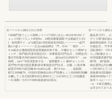
左ページから抽出された内容
右ページから抽出
126I納門扉フェンス樹映シリーズ1500じゆえいNn54/Nn55/フ
鑑金具127I1.，
ェンスV型/フ工ンスW型No，54堅四重量国閣-寸法図錨尺1/51}
ザイズ澗"適応錠U
{・包同贋ザイ，ω"a適応錠UB型規格表508頁L-一一一一一盆門
鍵催期信縄本.寸注
鳳の+肱ト一一一一一正当∞凶凶岬古「門，巾叫「「晴巾.，ー
付個定式，.守半周.
す∞組合せ価格岨型賃使用価絡本体寸洛-，片欄きセットl商M'セ
沼砿償却1・192.
ットn"，高l門鐙式l直何固定式1・何事寓霊式l門位式，.付闇定式l
>i;;_I3歓働
竃付字削量式900'凶鈎IV228.0∞，，，鎚3∞l引幻000IY3-“.，∞l
何学闘量君愛l門柱弐
拘関.，∞l￥"市民淘窓体寸法・，牧聞書官ット.般M'セットのl
崎"民.，栂"政調。，
高!門性弐l直付固定重量l直何事鵠霊式l門位式，.付園..ミi直何事
相位置問山刊の酬卸
副霊式900I15泥沼l略46.0∞l白山側.，椅14.5∞，，，血邸調。，
=ゴBCMC仁三コ日
柑72.500I輔74，01刻E!I!罰蜘色以外の門性酎ヒノジ信仰帥吋削酬
規格褒562頁価格
を酬してく目凡院E脚耳切元肩MC仁二コGCMC仁三ゴG回圏直
体晴伺X800y-?
一4￨高剛一七FCV1008G規格衰562頁2s
昌司ー~Lj一一ー
~a・3-表示価格
は含まれておりま