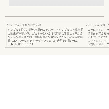
左ページから抽出された内容
右ページから抽出
シンプル&毛ダン•現代津風のエヲステリアシンプル古カ喝事置
ヨーロビアントラ
の副主踊軍曹の車。ど吉らかといえば無倒的な印量こなりか吉
学柑古を車えるヨ
なそんな軍を個性的こ置出レ置かな表情を持たせるのが現問津
るまで.=まやカ
且のエクステリアです.デザインを楽しむ感覚でお置び<t:古
古いそして、ど"
い.h…州周フ':.:;';;l.12
ン剖魅力です。lT