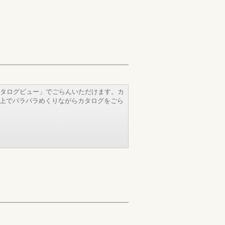
タログビュー」でごらんいただけます。カ
b上でパラパラめくりながらカタログをごら