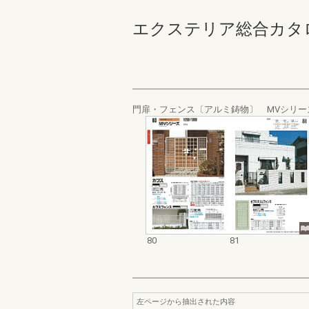
エクステリア総合カタログ_1
門扉・フェンス〔アルミ鋳物〕 MVシリー
80
81
左ページから抽出された内容