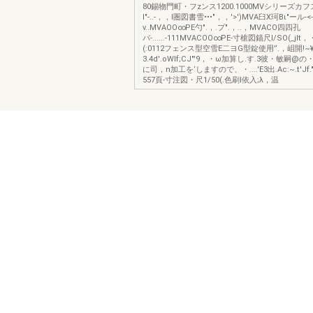
80錫物門町・フzンス1200.1000MVシリーズカ
I"-..-，，I圏図書雪•••"，，'>')MVA臼X珂Bι"ール-<-
v..MVAOO∞PE勺".，.プ".，..，MVACO四四孔
バ-......-111MVACOO∞PE-寸槍図錨尺I/SO(_jlt
(:0112フェンス型空雪E二ヨG型錠使用'‘.，岨開!~
3.4d'.oWIf;CJ"'9，・ω加算し.す.3彼・敏嗣
に司，n加工を‘しますので、・....'E3出.Ac:~.t'J
557頁-寸注図・尺1/50(.色刷l依入;λ，温