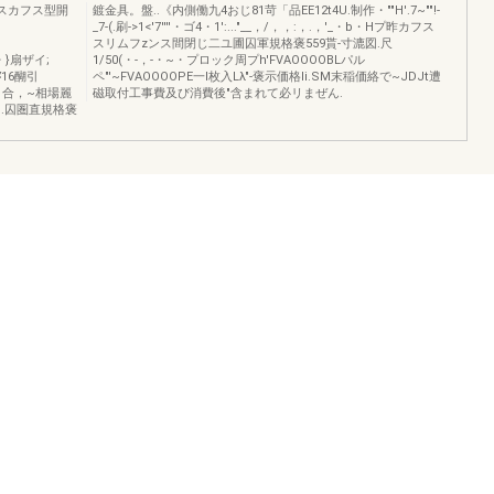
フスカフス型開
鍍金具。盤..《内側働九4おじ81苛「品EE12t4U.制作・""H'.7~""!-
_7-(.刷->1<'7''''・ゴ4・1':..."__，/，，:，.，'_・b・Hプ昨カフス
スリムフzンス間閉じ二ユ圃囚軍規格褒559貰-寸漉図.尺
，・}扇ザイ;
1/50(・-，-・~・プロック周プh'FVAOOOOBLパル
¥16醐引
ペ"'~FVAOOOOPE一l枚入Lλ"-褒示価格Ii.SM末稲価絡で~JDJt遭
@の・合，~相場麗
磁取付工事費及び消費後"含まれて必リまぜん.
f.".囚圏直規格褒